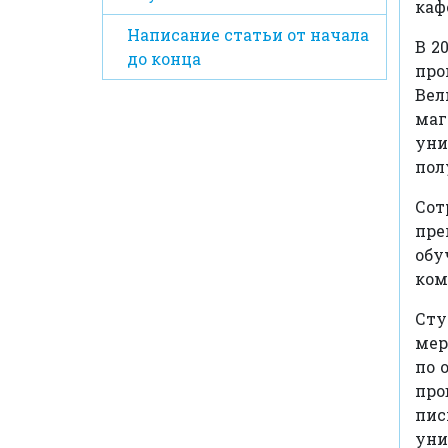
каф
Написание статьи от начала
В 2
до конца
про
Вел
ма
уни
пол
Со
пре
обу
ком
Ст
мер
по 
про
пис
уни