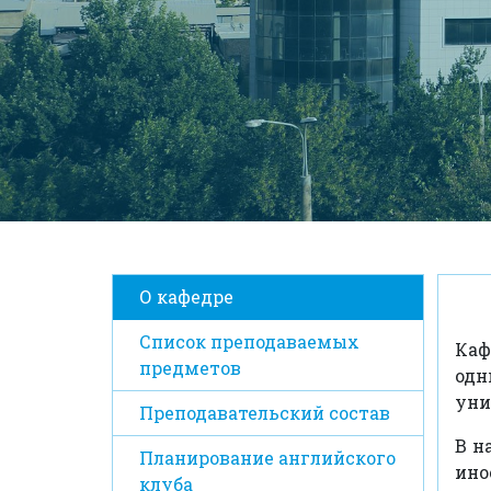
О кафедре
Список преподаваемых
Каф
предметов
одн
уни
Преподавательский состав
В н
Планирование английского
ино
клуба