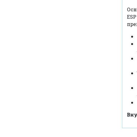
Осн
ES
пре
Вну