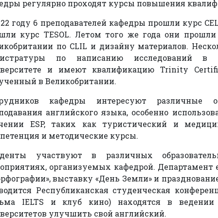
едры регулярно проходят курсы повышения квали
022 году 6 преподавателей кафедры прошли курс CEL
шли курс TESOL. Летом того же года они прошл
икобритании по CLIL и дизайну материалов. Неск
гистратуры по написанию исследований в В
верситете и имеют квалификацию Trinity Certif
ученный в Великобритании.
трудников кафедры интересуют различные о
подавания английского языка, особенно использо
чении ESP, таких как туристический и медици
петенция и методические курсы.
уденты участвуют в различных образовател
оприятиях, организуемых кафедрой. Департамент 
орфографии», выставку «День Земли» и празднование
водится Республиканская студенческая конференц
ьма IELTS и клуб кино) находятся в ведении
верситетов улучшить свой английский.