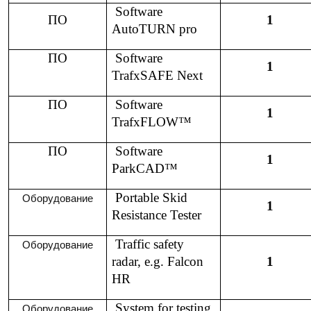
Software
ПО
1
AutoTURN pro
ПО
Software
1
TrafxSAFE Next
ПО
Software
1
TrafxFLOW™
ПО
Software
1
ParkCAD™
Portable Skid
Оборудование
1
Resistance Tester
Traffic safety
Оборудование
radar, e.g. Falcon
1
HR
System for testing
Оборудование