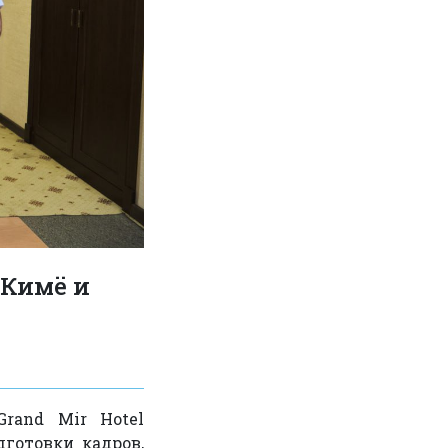
 Кимё и
rand Mir Hotel
готовки кадров,