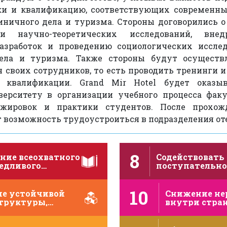
и и квалификацию, соответствующих современны
иничного дела и туризма. Стороны договорились о
и научно-теоретических исследований, вне
азработок и проведению социологических иссле
дела и туризма. Также стороны будут осуществ
 своих сотрудников, то есть проводить тренинги 
квалификации. Grand Mir Hotel будет оказыв
верситету в организации учебного процесса факу
ажировок и практики студентов. После прохож
 возможность трудоустроиться в подразделения от
8
ние всеохватного
Содействовать
ведливого
поступательно
венного
инклюзивному
ания и
устойчивому
10
ние …
экономическом
ие устойчивой
Снижение не
полной …
труктуры,
внутри стра
твие инклюзивной
странами
йчивой