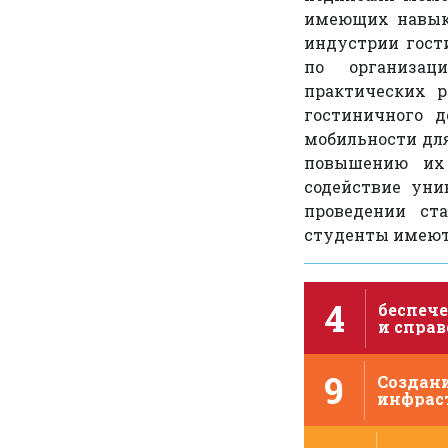
имеющих навык
индустрии гост
по организаци
практических р
гостиничного 
мобильности для
повышению их 
содействие уни
проведении ст
студенты имеют
4
беспече
и спра
качест
образов
9
поощре
Создан
инфрас
содейс
и усто