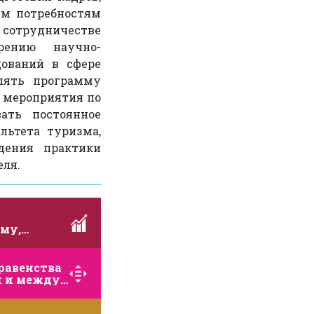
м потребностям
 сотрудничестве
дрению научно-
дований в сфере
лять программу
и мероприятия по
ать постоянное
льтета туризма,
дения практики
еля.
му,
 и
у росту,
равенства
н и между