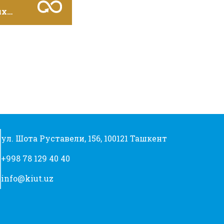
ых
ребления
ва
ул. Шота Руставели, 156, 100121 Ташкент
+998 78 129 40 40
info@kiut.uz