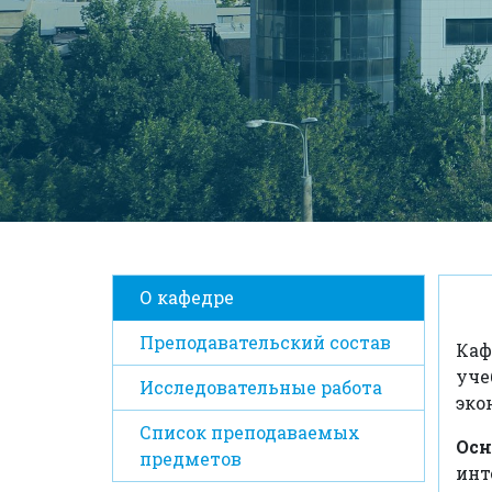
О кафедре
Преподавательский состав
Каф
уче
Исследовательные работа
эко
Список преподаваемых
Ос
предметов
инт