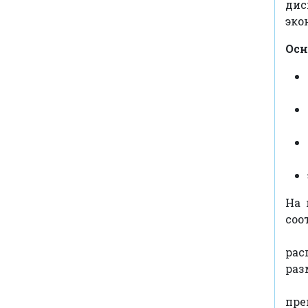
дис
эко
Осн
На 
соо
Зан
рас
раз
Сей
пре