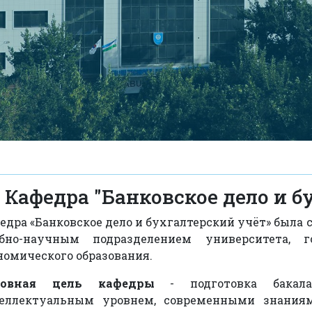
Кафедра "Банковское дело и б
едра «Банковское дело и бухгалтерский учёт» была со
бно-научным подразделением университета, 
номического образования.
новная цель кафедры
- подготовка бакал
еллектуальным уровнем, современными знания