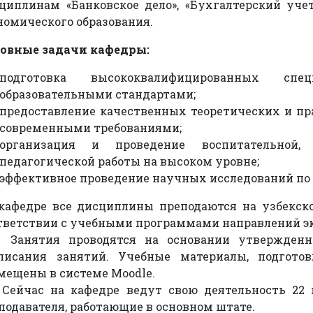
циплинам «Банковское дело», «Бухгалтерский уч
номического образования.
овные задачи кафедры:
подготовка высококвалифицированных сп
образовательными стандартами;
предоставление качественных теоретических и пр
современными требованиями;
организация и проведение воспитательной,
педагогической работы на высоком уровне;
эффективное проведение научных исследований по
кафедре все дисциплины преподаются на узбекск
тветствии с учебными программами направлений эк
ятия проводятся на основании утвержденных
писания занятий. Учебные материалы, подгото
мещены в системе Moodle.
час на кафедре ведут свою деятельность 22 пр
подавателя, работающие в основном штате.