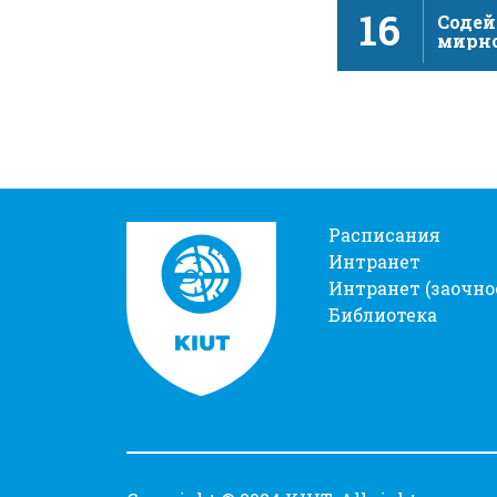
16
Содей
мирн
инкл
общес
устой
Расписания
Интранет
Интранет (заочно
Библиотека