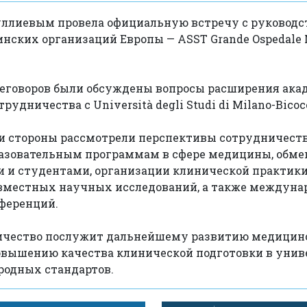
ллиевым провела официальную встречу с руководс
ских организаций Европы — ASST Grande Ospedale M
реговоров были обсуждены вопросы расширения ака
рудничества с Università degli Studi di Milano-Bicoc
и стороны рассмотрели перспективы сотрудничеств
азовательным программам в сфере медицины, обме
 и студентами, организации клинической практики
овместных научных исследований, а также междун
ференций.
ичество послужит дальнейшему развитию медицин
овышению качества клинической подготовки в унив
родных стандартов.