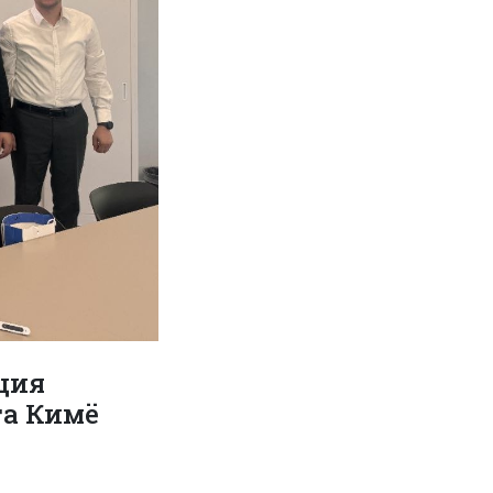
ация
та Кимё