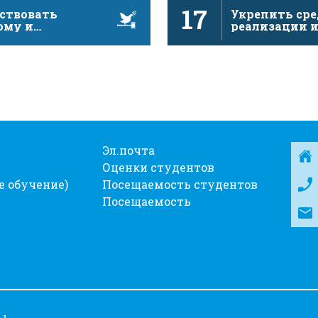
17
ствовать
Укрепить сре
ому и
реализации 
юзивному
активизиров
тву в интересах
глобальное
чивого …
партнерство 
Эл.почта
Оценки студентов
е обучение)
Посещаемость студентов
Посещаемость