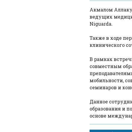
Акмалом Аллаку
ведущих медицин
Niguarda.
Также в ходе пе
клинического сот
В рамках встреч
совместным обр
преподавателями
мобильности, с
семинаров и кон
Данное сотрудн
образования и п
основе междуна