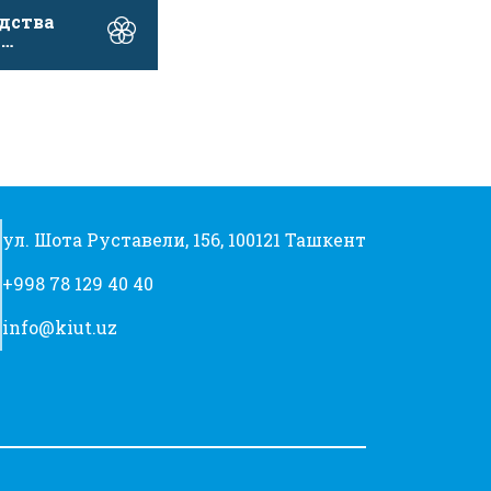
дства
и
ать
в …
ул. Шота Руставели, 156, 100121 Ташкент
+998 78 129 40 40
info@kiut.uz