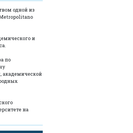
твом одной из
etropolitano
демического и
ca.
а по
ну
, академической
ародных
ского
ерситете на