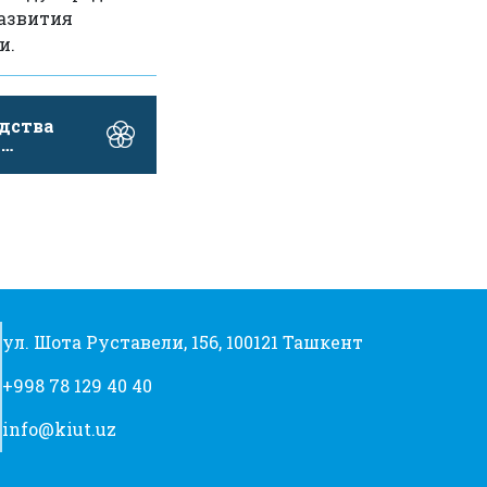
развития
и.
дства
и
ать
в …
ул. Шота Руставели, 156, 100121 Ташкент
+998 78 129 40 40
info@kiut.uz