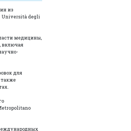
ин из
niversità degli
бласти медицины,
, включая
научно-
овок для
 также
тах.
го
etropolitano
 международных