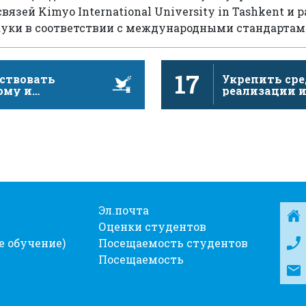
язей Kimyo International University in Tashkent и 
ауки в соответствии с международными стандартам
17
ствовать
Укрепить сре
ому и
реализации 
юзивному
активизиров
тву в интересах
глобальное
чивого …
партнерство 
Эл.почта
Оценки студентов
е обучение)
Посещаемость студентов
Посещаемость