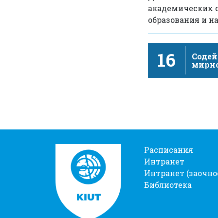
академических св
образования и н
16
Содей
мирн
инкл
общес
устой
Расписания
Интранет
Интранет (заочно
Библиотека