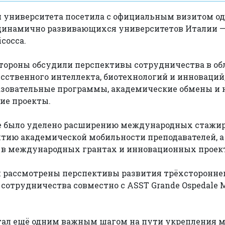
я университета посетила с официальным визитом од
инамично развивающихся университетов Италии — U
icocca.
стороны обсудили перспективы сотрудничества в о
сственного интеллекта, биотехнологий и инноваций
азовательные программы, академические обмены и 
ие проекты.
е было уделено расширению международных стажир
итию академической мобильности преподавателей, а
 в международных грантах и инновационных проек
и рассмотрены перспективы развития трёхсторонне
 сотрудничества совместно с ASST Grande Ospedale M
тал ещё одним важным шагом на пути укрепления