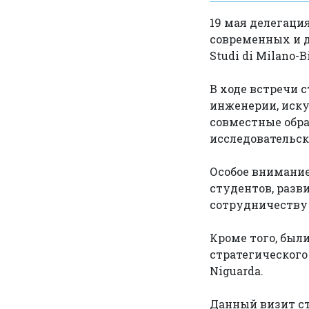
19 мая делегаци
современных и д
Studi di Milano-B
В ходе встречи 
инженерии, иску
совместные обр
исследовательск
Особое внимани
студентов, разв
сотрудничеству
Кроме того, был
стратегического
Niguarda.
Данный визит с