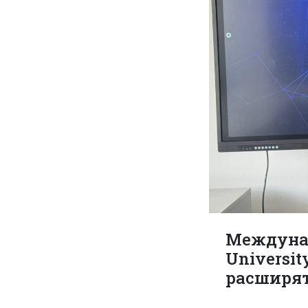
Междунар
Universit
расширят