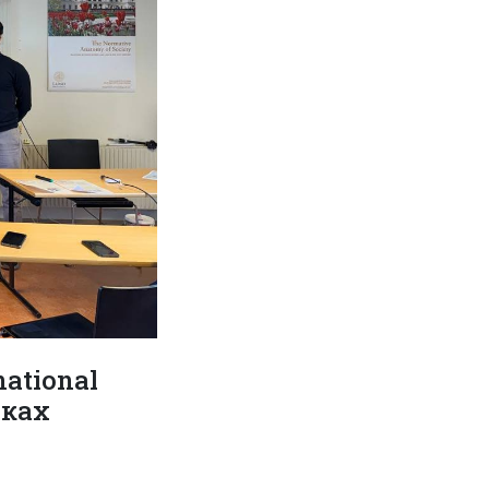
ational
мках