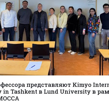
фессора представляют Kimyo Intern
y in Tashkent в Lund University в ра
 MOCCA