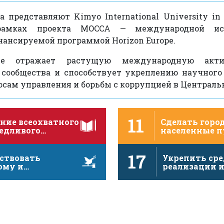
 представляют Kimyo International University in
рамках проекта MOCCA — международной исс
ансируемой программой Horizon Europe.
ие отражает растущую международную акти
 сообщества и способствует укреплению научного
сам управления и борьбы с коррупцией в Централь
11
ние всеохватного
Сделать город
ведливого
населенные 
венного
открытыми,
ания и
безопасными,
17
ние …
жизнеспособ
ствовать
Укрепить сре
ому и
реализации 
юзивному
активизиров
тву в интересах
глобальное
чивого …
партнерство 