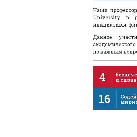
Наши профессора
University в 
инициативы, фин
Данное участ
академического
по важным вопро
4
беспече
и спра
качест
образов
16
поощре
Содей
мирн
инкл
общес
устой