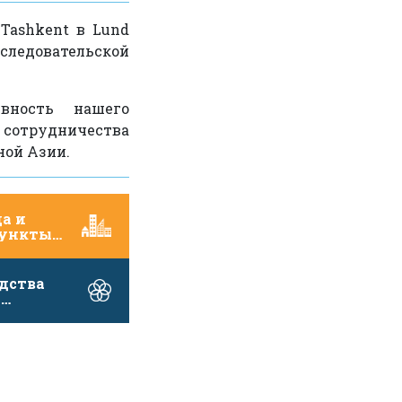
 Tashkent в Lund
ледовательской
вность нашего
 сотрудничества
ной Азии.
а и
пункты
ными …
дства
и
ать
в …