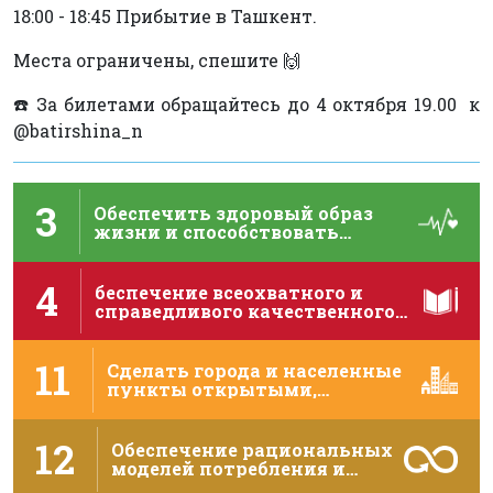
18:00 - 18:45 Прибытие в Ташкент.
Места ограничены, спешите 🙌
☎️ За билетами обращайтесь до 4 октября 19.00 к
@batirshina_n
3
Обеспечить здоровый образ
жизни и способствовать
благополучию для …
4
беспечение всеохватного и
справедливого качественного
образования и поощрение …
11
Сделать города и населенные
пункты открытыми,
безопасными,
жизнеспособными …
12
Обеспечение рациональных
моделей потребления и
производства