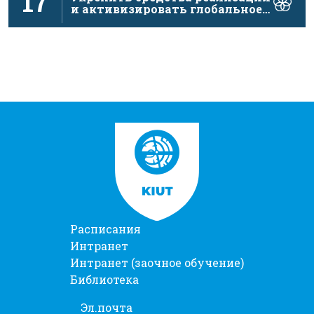
17
и активизировать глобальное
партнерство в …
Расписания
Интранет
Интранет (заочное обучение)
Библиотека
Эл.почта