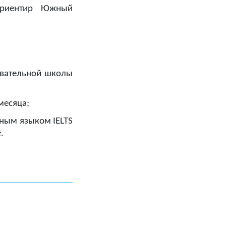
Ориентир Южный
овательной школы
месяца;
нным языком IELTS
.