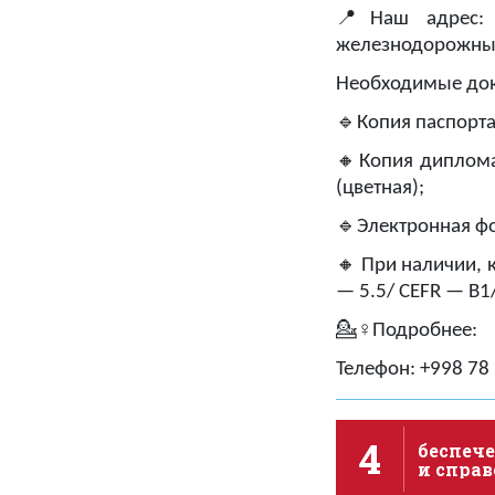
📍
Наш адрес:
железнодорожный
Необходимые до
🔹
Копия паспорта
🔸
Копия диплом
(цветная);
🔹
Электронная фо
🔸
При наличии, 
— 5.5/ CEFR — B1
💁
♀
Подробнее:
Телефон: +998 78 
4
беспече
и спра
качест