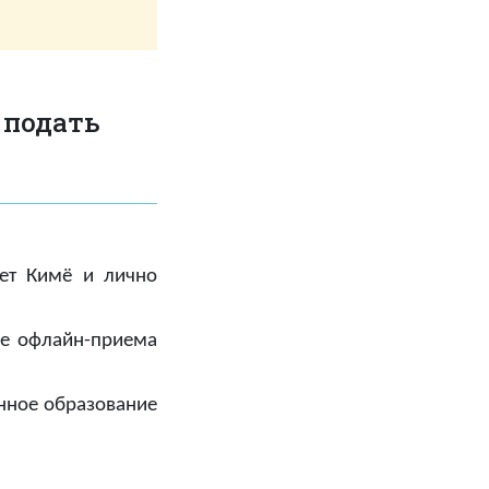
 подать
ет Кимё и лично
ле офлайн-приема
нное образование