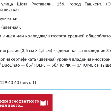
 улица Шота Руставели, 156, город Ташкент. (
 вокзал)
кументы:
 (цветная);
а лицея или колледжа/
аттестата средней общеобраз
тография (3,5 см × 4,5 см) – сделанная за последние 3 
копия сертификата (цветная) уровня владения иностра
/ DuoLingo — 85/ TOEFL — 58/ TOPIK — 3/ TOMER и выше
129 40 40 (внут. 1)
ние всеохватного
ведливого
венного