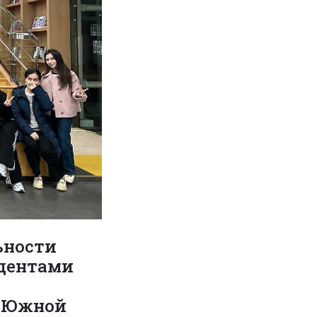
ьности
удентами
в Южной