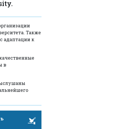
ity.
 организации
верситета. Также
с адаптации к
 качественные
ы в
 выслушаны
дальнейшего
ть
му