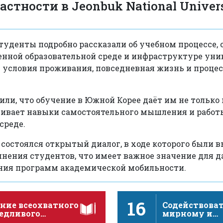
частности в Jeonbuk National Univers
студенты подробно рассказали об учебном процессе,
енной образовательной среде и инфраструктуре уни
условия проживания, повседневная жизнь и процес
ли, что обучение в Южной Корее даёт им не только
звивает навыки самостоятельного мышления и работ
среде.
 состоялся открытый диалог, в ходе которого были
нения студентов, что имеет важное значение для 
ния программ академической мобильности.
16
ние всеохватного
Содействова
ведливого
мирному и
венного
инклюзивно