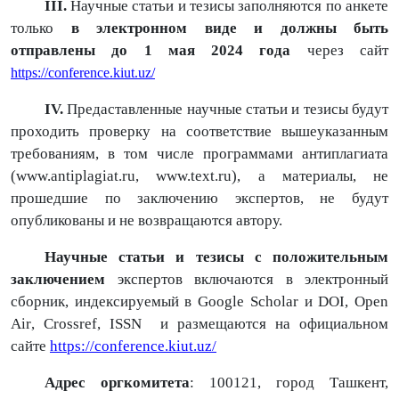
III.
Научные статьи и тезисы заполняются по анкете
только
в электронном виде
и должны быть
отправлены
до 1 мая 202
4
года
через сайт
https://conference.kiut.uz/
IV.
Предаставленные научные статьи и тезисы будут
проходить проверку на соответствие вышеуказанным
требованиям, в том числе программами антиплагиата
(www.antiplagiat.ru, www.text.ru), а материалы, не
прошедшие по заключению экспертов, не будут
опубликованы и не возвращаются автору.
Научные статьи и тезисы с положительным
заключением
экспертов включаются в электронный
сборник, индексируем
ый в
Google
Scholar
и
DOI
,
Open
Air
,
Crossref
,
ISSN
и размещаются на официальном
сайте
https://conference.kiut.uz/
Адрес оргкомитета
: 100121, город Ташкент,