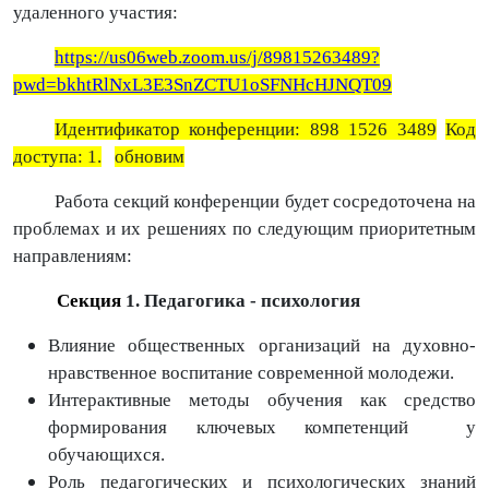
удаленного участия:
https://us06web.zoom.us/j/89815263489?
pwd=bkhtRlNxL3E3SnZCTU1oSFNHcHJNQT09
Идентификатор конференции: 898 1526 3489
Код
доступа: 1.
обновим
Работа секций конференции будет сосредоточена на
проблемах и их решениях по следующим приоритетным
направлениям:
Секция
1. Педагогика - психология
Влияние общественных организаций на духовно-
нравственное воспитание современной молодежи.
Интерактивные методы обучения как средство
формирования ключевых компетенций у
обучающихся.
Роль педагогических и психологических знаний