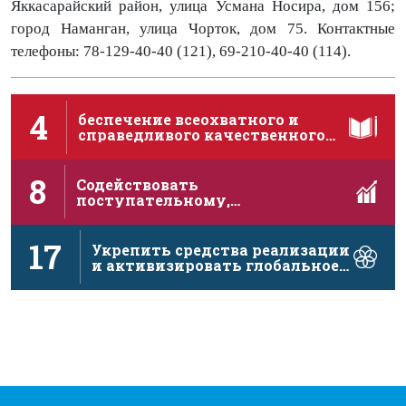
Яккасарайский район, улица Усмана Носира, дом 156;
город Наманган, улица Чорток, дом 75. Контактные
телефоны: 78-129-40-40 (121), 69-210-40-40 (114).
4
беспечение всеохватного и
справедливого качественного
образования и поощрение …
8
Содействовать
поступательному,
инклюзивному и устойчивому
экономическому росту, полной …
17
Укрепить средства реализации
и активизировать глобальное
партнерство в …