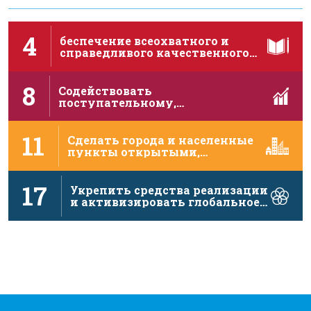
4
беспечение всеохватного и
справедливого качественного
образования и поощрение …
8
Содействовать
поступательному,
инклюзивному и устойчивому
экономическому росту, полной …
11
Сделать города и населенные
пункты открытыми,
безопасными,
жизнеспособными …
17
Укрепить средства реализации
и активизировать глобальное
партнерство в …