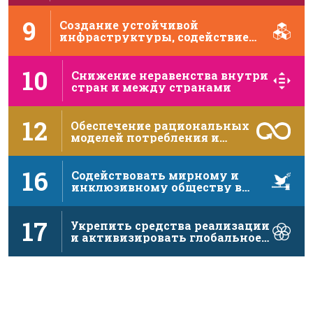
экономическому росту, полной …
9
Создание устойчивой
инфраструктуры, содействие
инклюзивной и устойчивой
индустриализации …
10
Снижение неравенства внутри
стран и между странами
12
Обеспечение рациональных
моделей потребления и
производства
16
Содействовать мирному и
инклюзивному обществу в
интересах устойчивого …
17
Укрепить средства реализации
и активизировать глобальное
партнерство в …