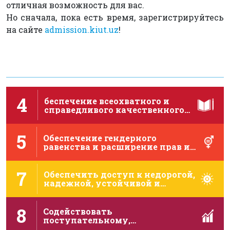
отличная возможность для вас.
Но сначала, пока есть время, зарегистрируйтесь
на сайте
admission.kiut.uz
!
4
беспечение всеохватного и
справедливого качественного
образования и поощрение …
5
Обеспечение гендерного
равенства и расширение прав и
возможностей …
7
Обеспечить доступ к недорогой,
надежной, устойчивой и
современной …
8
Содействовать
поступательному,
инклюзивному и устойчивому