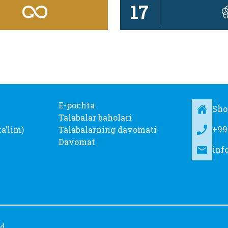
17
E-pochta
Sho
Talabalar baholari
+99
taʼlim)
Talabalarning davomati
Davomat
inf
ed