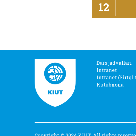
12
Dars jadvallari
Intranet
Intranet (Sirtqi 
Kutubxona
Copyright © 2024 KIUT. All rights reserv