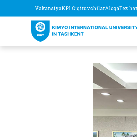
Vakansiya
KPI Oʻqituvchilar
Aloqa
Tez ha