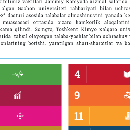
sitetimiz vakillari Janubiy Koreyada xizmat safarida.
 olgan Gachon universiteti rahbariyati bilan uchras
” dasturi asosida talabalar almashinuvini yanada ke
m muassasasi oʻrtasida oʻzaro hamkorlik aloqalari
ama qilindi. Soʻngra, Toshkent Kimyo xalqaro unive
tida tahsil olayotgan talaba-yoshlar bilan uchrashuv ta
yonlarining borishi, yaratilgan shart-sharoitlar va 
4
9
11