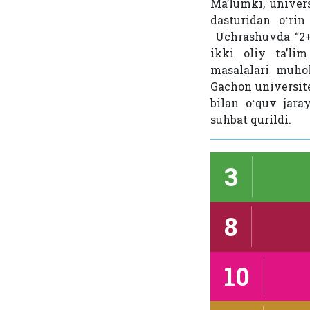
Maʼlumki, univer
dasturidan oʻrin
Uchrashuvda “2+2
ikki oliy taʼli
masalalari muhok
Gachon universite
bilan oʻquv jara
suhbat qurildi.
3
8
10