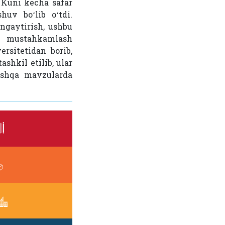
 Kuni kecha safar
huv boʻlib oʻtdi.
ngaytirish, ushbu
ni mustahkamlash
rsitetidan borib,
shkil etilib, ular
boshqa mavzularda