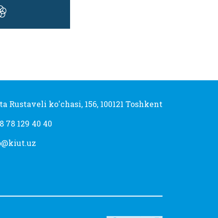
ta Rustaveli ko'chasi, 156, 100121 Toshkent
8 78 129 40 40
o@kiut.uz