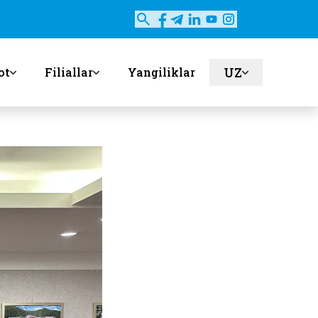
UZ
ot
Filiallar
Yangiliklar
en
ru