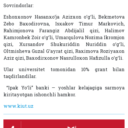
Sovrindorlar:
Eshonxonov Hasanxo‘ja Azizxon o‘g‘li, Bekmetova
Zebo Baxodirovna, Isxakov Timur Markovich,
Rahimjonova Farangiz Abdijalil qizi, Halimov
Kamronbek Zoir o‘g‘li, Umarqulova Nozima Ikromjon
qizi, Xursandov Shukuriddin Nuriddin o‘g‘li,
Oltmisheva Guzal G‘ayrat qizi, Raximova Roziyaxon
Aziz qizi, Baxodirxonov Nasrulloxon Hafizulla o‘g‘li.
Ular universitet tomonidan 10% grant bilan
taqdirlandilar.
“Ipak Yo‘li” banki — yoshlar kelajagiga sarmoya
kiritayotgan ishonchli hamkor.
www.kiut.uz