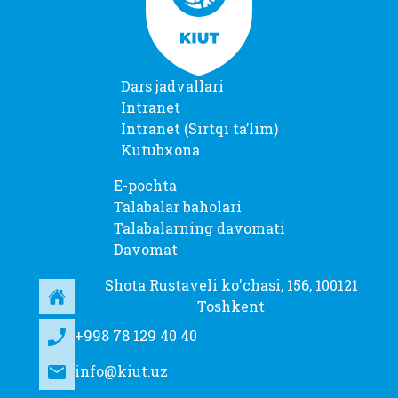
Dars jadvallari
Intranet
Intranet (Sirtqi taʼlim)
Kutubxona
E-pochta
Talabalar baholari
Talabalarning davomati
Davomat
Shota Rustaveli ko'chasi, 156, 100121
Toshkent
+998 78 129 40 40
info@kiut.uz