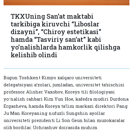
TKXUning San’at maktabi
tarkibiga kiruvchi “Liboslar
dizayni”, “Chiroy estetikasi”
hamda “Tasviriy san’at” kabi
yo’nalishlarda hamkorlik qilishga
kelishib olindi
Bugun Toshkent Kimyo xalqaro universiteti
delegatsiyasi a’zolari, jumladan, universitet taʼsischisi
professor Alisher Vaxobov, Koreys tili filologiyasi
yoʻnalish rahbari Kim Yun Hoe, kafedra mudiri Durdona
Ergasheva, hamda Koreya taʼlim markazi direktori Pang
Ju Man Koreyaning nufuzli Sungshin ayollar
universiteti prezidenti Li Son Geun bilan muzokaralar
olib bordilar. Uchrashuv doirasida muhim