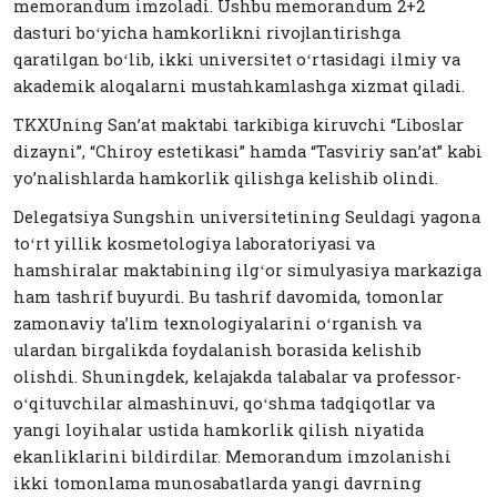
memorandum imzoladi. Ushbu memorandum 2+2
dasturi boʻyicha hamkorlikni rivojlantirishga
qaratilgan boʻlib, ikki universitet oʻrtasidagi ilmiy va
akademik aloqalarni mustahkamlashga xizmat qiladi.
TKXUning San’at maktabi tarkibiga kiruvchi “Liboslar
dizayni”, “Chiroy estetikasi” hamda “Tasviriy san’at” kabi
yo’nalishlarda hamkorlik qilishga kelishib olindi.
Delegatsiya Sungshin universitetining Seuldagi yagona
toʻrt yillik kosmetologiya laboratoriyasi va
hamshiralar maktabining ilgʻor simulyasiya markaziga
ham tashrif buyurdi. Bu tashrif davomida, tomonlar
zamonaviy taʼlim texnologiyalarini oʻrganish va
ulardan birgalikda foydalanish borasida kelishib
olishdi. Shuningdek, kelajakda talabalar va professor-
oʻqituvchilar almashinuvi, qoʻshma tadqiqotlar va
yangi loyihalar ustida hamkorlik qilish niyatida
ekanliklarini bildirdilar. Memorandum imzolanishi
ikki tomonlama munosabatlarda yangi davrning