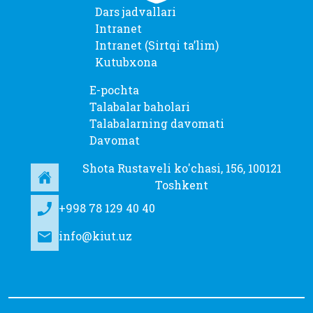
Dars jadvallari
Intranet
Intranet (Sirtqi taʼlim)
Kutubxona
E-pochta
Talabalar baholari
Talabalarning davomati
Davomat
Shota Rustaveli ko'chasi, 156, 100121
Toshkent
+998 78 129 40 40
info@kiut.uz