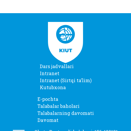
Dars jadvallari
Intranet
Intranet (Sirtqi taʼlim)
Kutubxona
E-pochta
Talabalar baholari
Talabalarning davomati
Davomat