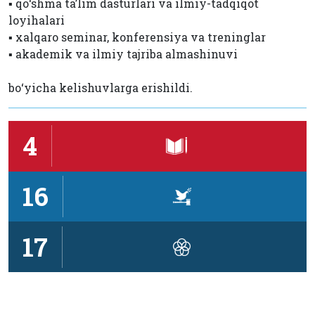
▪️ qo‘shma ta’lim dasturlari va ilmiy-tadqiqot
loyihalari
▪️ xalqaro seminar, konferensiya va treninglar
▪️ akademik va ilmiy tajriba almashinuvi
bo‘yicha kelishuvlarga erishildi.
4
16
17