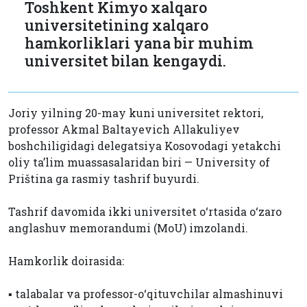
Toshkent Kimyo xalqaro
universitetining xalqaro
hamkorliklari yana bir muhim
universitet bilan kengaydi.
Joriy yilning 20-may kuni universitet rektori,
professor Akmal Baltayevich Allakuliyev
boshchiligidagi delegatsiya Kosovodagi yetakchi
oliy ta’lim muassasalaridan biri — University of
Priština ga rasmiy tashrif buyurdi.
Tashrif davomida ikki universitet o‘rtasida o‘zaro
anglashuv memorandumi (MoU) imzolandi.
Hamkorlik doirasida:
▪️ talabalar va professor-o‘qituvchilar almashinuvi