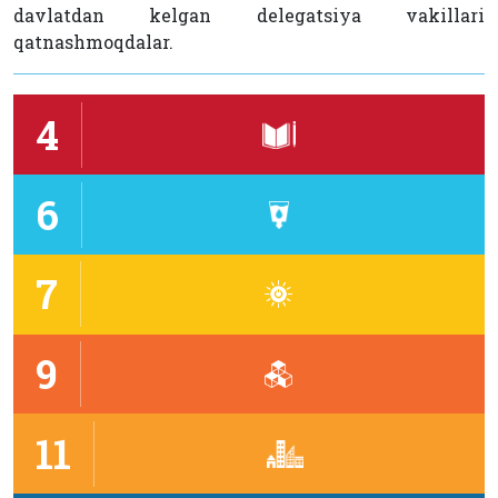
davlatdan kelgan delegatsiya vakillari
qatnashmoqdalar.
4
6
7
9
11