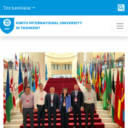
Tez havolalar