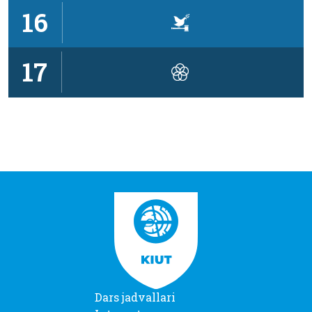
16
17
Dars jadvallari