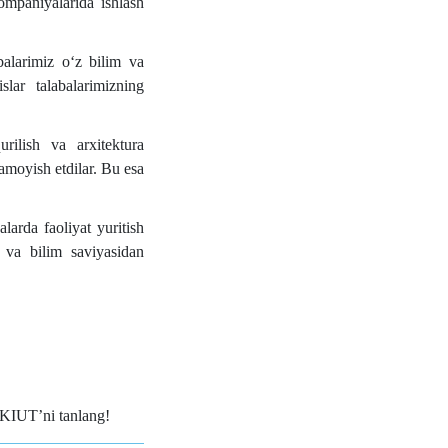
ompaniyalarida ishlash
balarimiz oʻz bilim va
slar talabalarimizning
rilish va arxitektura
amoyish etdilar. Bu esa
arda faoliyat yuritish
i va bilim saviyasidan
 KIUTʼni tanlang!