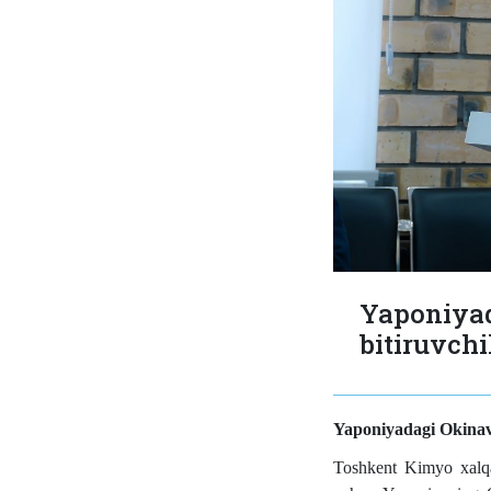
Yaponiya
bitiruvchi
Yaponiyadagi Okinav
Toshkent Kimyo xalqaro