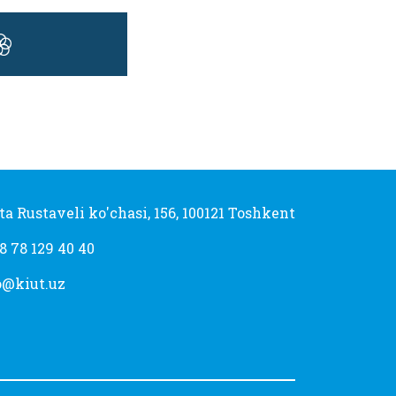
ta Rustaveli ko'chasi, 156, 100121 Toshkent
8 78 129 40 40
o@kiut.uz