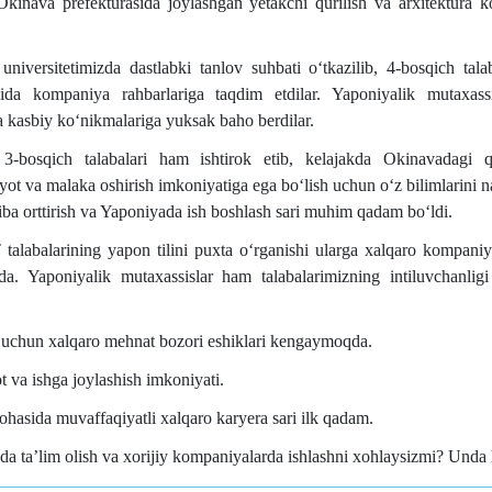
inava prefekturasida joylashgan yetakchi qurilish va arxitektura k
niversitetimizda dastlabki tanlov suhbati oʻtkazilib, 4-bosqich tala
lida kompaniya rahbarlariga taqdim etdilar. Yaponiyalik mutaxassi
va kasbiy koʻnikmalariga yuksak baho berdilar.
-bosqich talabalari ham ishtirok etib, kelajakda Okinavadagi qu
ot va malaka oshirish imkoniyatiga ega boʻlish uchun oʻz bilimlarini n
riba orttirish va Yaponiyada ish boshlash sari muhim qadam boʻldi.
labalarining yapon tilini puxta oʻrganishi ularga xalqaro kompaniyal
a. Yaponiyalik mutaxassislar ham talabalarimizning intiluvchanlig
 uchun xalqaro mehnat bozori eshiklari kengaymoqda.
 va ishga joylashish imkoniyati.
ohasida muvaffaqiyatli xalqaro karyera sari ilk qadam.
da taʼlim olish va xorijiy kompaniyalarda ishlashni xohlaysizmi? Unda