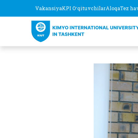
Vakansiya
KPI Oʻqituvchilar
Aloqa
Tez ha