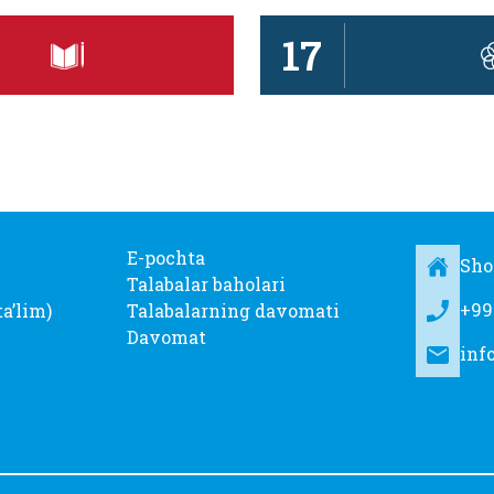
17
E-pochta
Sho
Talabalar baholari
+99
taʼlim)
Talabalarning davomati
Davomat
inf