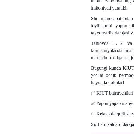
uchun Yaponiyaning Ok
imkoniyati yaratildi.
Shu munosabat bilan u
loyihalarini yapon ti
tayyorgarlik darajasi 
Tanlovda 1-, 2- va 3
kompaniyalarida amaliy
ular uchun xalqaro taj
Bugungi kunda KIUT ta
yoʻlini ochib bermoqd
hayratda qoldilar!
✅
KIUT bitiruvchilari
✅
Yaponiyaga amaliyot
✅
Kelajakda qurilish s
Siz ham xalqaro daraja