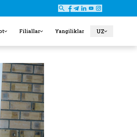
UZ
ot
Filiallar
Yangiliklar
en
ru