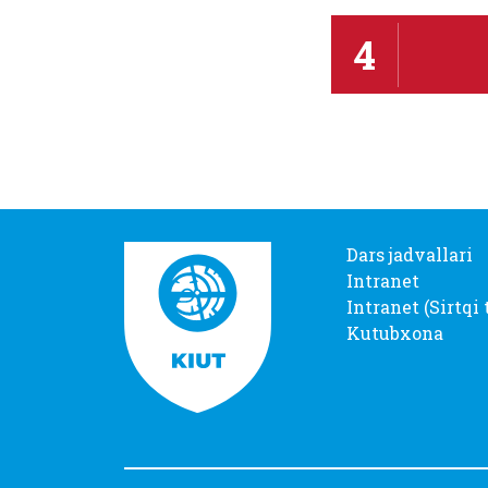
4
Dars jadvallari
Intranet
Intranet (Sirtqi 
Kutubxona