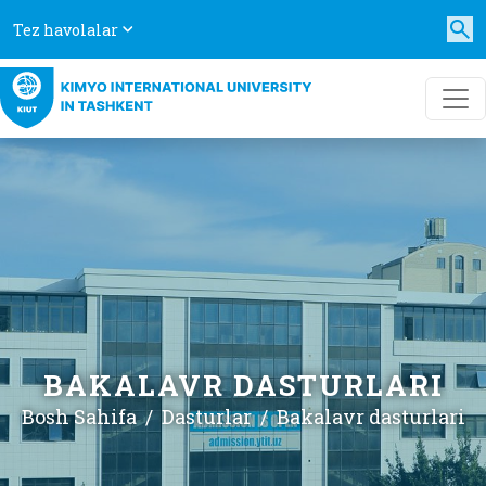
Tez havolalar
BAKALAVR DASTURLARI
Bosh Sahifa
Dasturlar
Bakalavr dasturlari