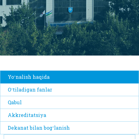
Yoʻnalish haqida
Oʻtiladigan fanlar
Qabul
Akkreditatsiya
Dekanat bilan bogʻlanish