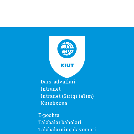
Dars jadvallari
Intranet
Intranet (Sirtqi taʼlim)
Kutubxona
E-pochta
Talabalar baholari
Talabalarning davomati