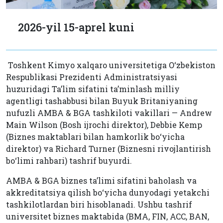
2026-yil 15-aprel kuni
Toshkent Kimyo xalqaro universitetiga O‘zbekiston
Respublikasi Prezidenti Administratsiyasi
huzuridagi Ta’lim sifatini ta’minlash milliy
agentligi tashabbusi bilan Buyuk Britaniyaning
nufuzli AMBA & BGA tashkiloti vakillari — Andrew
Main Wilson (Bosh ijrochi direktor), Debbie Kemp
(Biznes maktablari bilan hamkorlik bo‘yicha
direktor) va Richard Turner (Biznesni rivojlantirish
bo‘limi rahbari) tashrif buyurdi.
AMBA & BGA biznes ta’limi sifatini baholash va
akkreditatsiya qilish bo‘yicha dunyodagi yetakchi
tashkilotlardan biri hisoblanadi. Ushbu tashrif
universitet biznes maktabida (BMA, FIN, ACC, BAN,