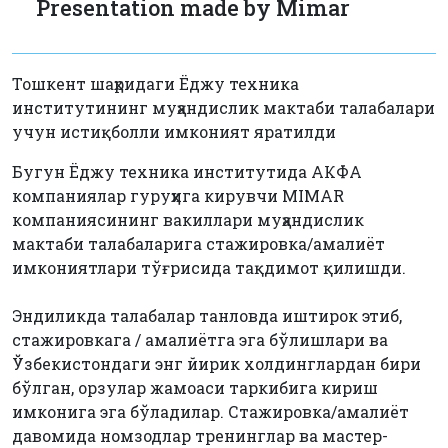
Presentation made by Mimar
Тошкент шаҳридаги Ёджу техника
институтининг муҳандислик мактаби талабалари
учун истиқболли имконият яратилди
Бугун Ёджу техника институтида АКФА
компаниялар гуруҳига кирувчи MIMAR
компаниясининг вакиллари муҳандислик
мактаби талабаларига стажировка/амалиёт
имкониятлари тўғрисида тақдимот қилишди.
Эндиликда талабалар танловда иштирок этиб,
стажировкага / амалиётга эга бўлишлари ва
Ўзбекистондаги энг йирик холдинглардан бири
бўлган, орзулар жамоаси таркибига кириш
имконига эга бўладилар. Стажировка/амалиёт
давомида номзодлар тренинглар ва мастер-