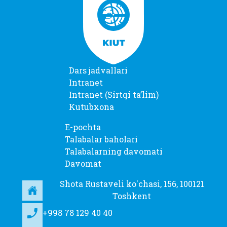
Dars jadvallari
Intranet
Intranet (Sirtqi taʼlim)
Kutubxona
E-pochta
Talabalar baholari
Talabalarning davomati
Davomat
Shota Rustaveli ko'chasi, 156, 100121
Toshkent
+998 78 129 40 40