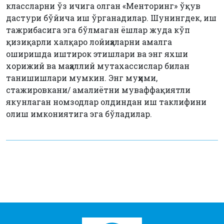
классларни ўз ичига олган «Менторинг» ўқув
дастури бўйича иш ўрганадилар. Шунингдек, иш
тажрибасига эга бўлмаган ёшлар жуда кўп
қизиқарли халқаро лойиҳаларни амалга
оширишда иштирок этишлари ва энг яхши
хорижий ва маҳаллий мутахассислар билан
танишишлари мумкин. Энг муҳими,
стажировкани/ амалиётни муваффақиятли
якунлаган номзодлар олдиндан иш таклифини
олиш имкониятига эга бўладилар.