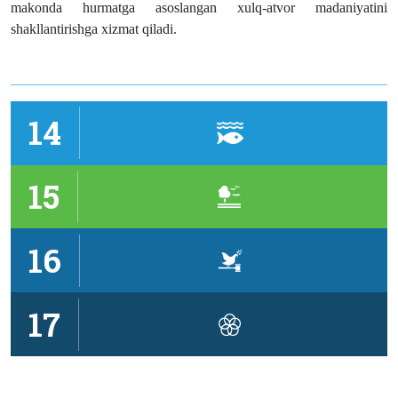
makonda hurmatga asoslangan xulq-atvor madaniyatini
shakllantirishga xizmat qiladi.
14
15
16
17