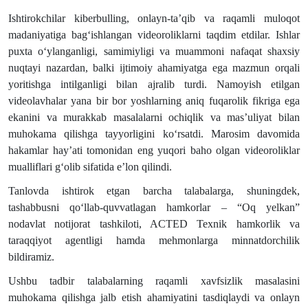
Ishtirokchilar kiberbulling, onlayn-ta’qib va raqamli muloqot
madaniyatiga bag‘ishlangan videoroliklarni taqdim etdilar. Ishlar
puxta o‘ylanganligi, samimiyligi va muammoni nafaqat shaxsiy
nuqtayi nazardan, balki ijtimoiy ahamiyatga ega mazmun orqali
yoritishga intilganligi bilan ajralib turdi. Namoyish etilgan
videolavhalar yana bir bor yoshlarning aniq fuqarolik fikriga ega
ekanini va murakkab masalalarni ochiqlik va mas’uliyat bilan
muhokama qilishga tayyorligini ko‘rsatdi. Marosim davomida
hakamlar hay’ati tomonidan eng yuqori baho olgan videoroliklar
mualliflari g‘olib sifatida e’lon qilindi.
Tanlovda ishtirok etgan barcha talabalarga, shuningdek,
tashabbusni qo‘llab-quvvatlagan hamkorlar – “Oq yelkan”
nodavlat notijorat tashkiloti, ACTED Texnik hamkorlik va
taraqqiyot agentligi hamda mehmonlarga minnatdorchilik
bildiramiz.
Ushbu tadbir talabalarning raqamli xavfsizlik masalasini
muhokama qilishga jalb etish ahamiyatini tasdiqlaydi va onlayn