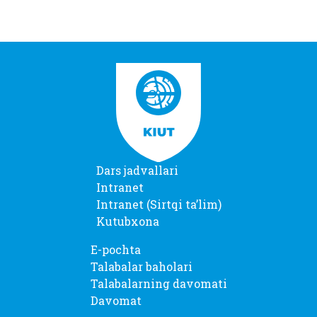
Dars jadvallari
Intranet
Intranet (Sirtqi taʼlim)
Kutubxona
E-pochta
Talabalar baholari
Talabalarning davomati
Davomat