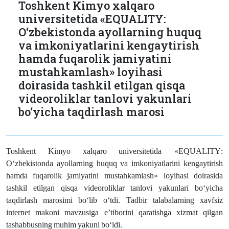
Toshkent Kimyo xalqaro
universitetida «EQUALITY:
O‘zbekistonda ayollarning huquq
va imkoniyatlarini kengaytirish
hamda fuqarolik jamiyatini
mustahkamlash» loyihasi
doirasida tashkil etilgan qisqa
videoroliklar tanlovi yakunlari
bo‘yicha taqdirlash marosi
Toshkent
Kimyo
xalqaro
universitetida
«
EQUALITY
:
O
‘
zbekistonda
ayollarning
huquq
va
imkoniyatlarini
kengaytirish
hamda
fuqarolik
jamiyatini
mustahkamlash
»
loyihasi
doirasida
tashkil
etilgan
qisqa
videoroliklar
tanlovi
yakunlari
bo
‘
yicha
taqdirlash
marosimi
bo
‘
lib
o
‘
tdi
.
Tadbir
talabalarning
xavfsiz
internet
makoni
mavzusiga
e
’
tiborini
qaratishga
xizmat
qilgan
tashabbusning
muhim
yakuni
bo
‘
ldi
.