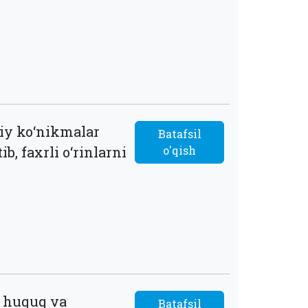
liy ko‘nikmalar
Batafsil
, faxrli o‘rinlarni
o'qish
g huquq va
Batafsil