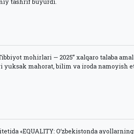
iy tashrif buyurdi.
“Tibbiyot mohirlari — 2025” xalqaro talaba ama
 yuksak mahorat, bilim va iroda namoyish etib
tetida «EQUALITY: O‘zbekistonda ayollarnin