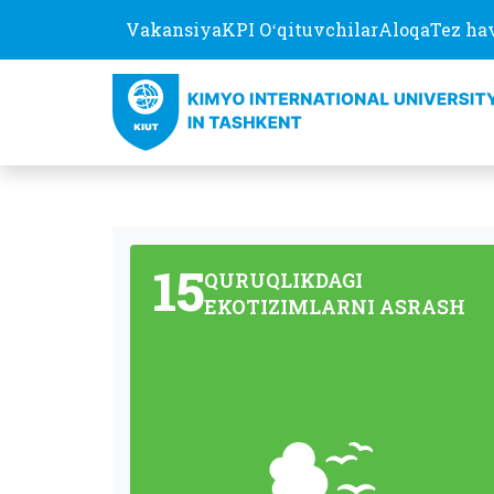
Vakansiya
KPI Oʻqituvchilar
Aloqa
Tez ha
15
QURUQLIKDAGI
EKOTIZIMLARNI ASRASH