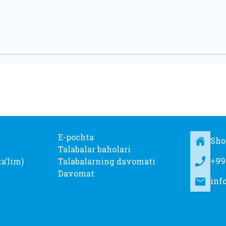
E-pochta
Sho
Talabalar baholari
+99
taʼlim)
Talabalarning davomati
Davomat
inf