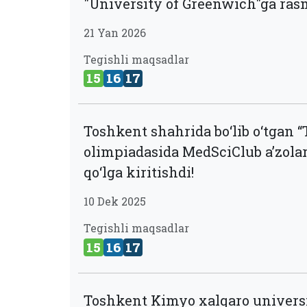
"University of Greenwich"ga rasm
21 Yan 2026
Tegishli maqsadlar
15
16
17
Toshkent shahrida bo‘lib o‘tgan 
olimpiadasida MedSciClub a’zolari
qo‘lga kiritishdi!
10 Dek 2025
Tegishli maqsadlar
15
16
17
Toshkent Kimyo xalqaro universi