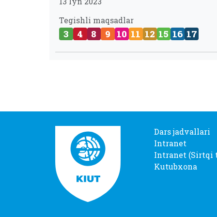
13 Iyn 2023
Tegishli maqsadlar
3
4
8
9
10
11
12
15
16
17
Dars jadvallari
Intranet
Intranet (Sirtqi 
Kutubxona