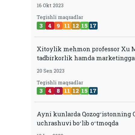
16 Okt 2023
Tegishli maqsadlar
3
4
9
11
12
15
17
Xitoylik mehmon professor Xu Mi
tadbirkorlik hamda marketingga o
20 Sen 2023
Tegishli maqsadlar
3
4
8
11
12
15
17
Ayni kunlarda Qozogʻistonning O
uchrashuvi boʻlib oʻtmoqda