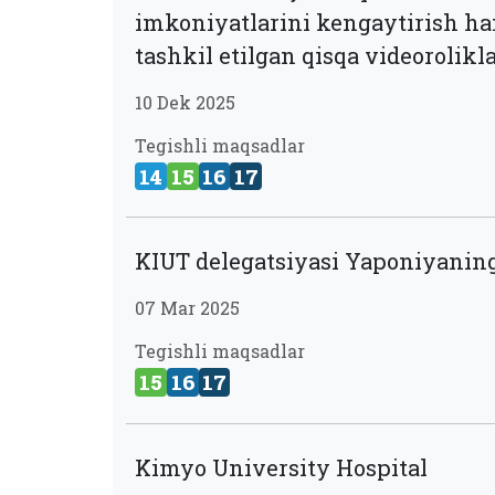
imkoniyatlarini kengaytirish ha
tashkil etilgan qisqa videorolikl
10 Dek 2025
Tegishli maqsadlar
14
15
16
17
KIUT delegatsiyasi Yaponiyanin
07 Mar 2025
Tegishli maqsadlar
15
16
17
Kimyo University Hospital