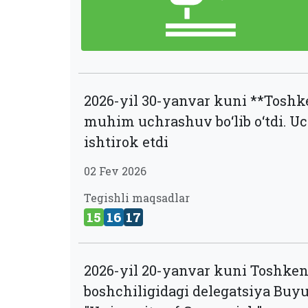
2026-yil 30-yanvar kuni **Toshk
muhim uchrashuv bo‘lib o‘tdi. U
ishtirok etdi
02 Fev 2026
Tegishli maqsadlar
15
16
17
2026-yil 20-yanvar kuni Toshkent
boshchiligidagi delegatsiya Buyu