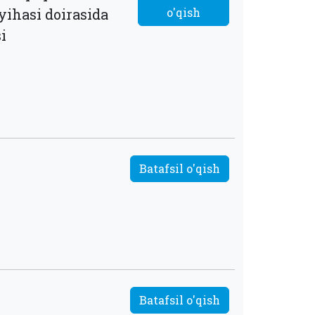
ihasi doirasida
o'qish
i
Batafsil o'qish
Batafsil o'qish