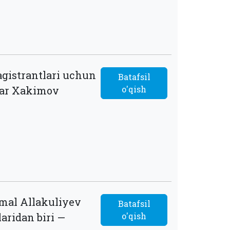
agistrantlari uchun
Batafsil
njar Xakimov
o'qish
kmal Allakuliyev
Batafsil
aridan biri —
o'qish