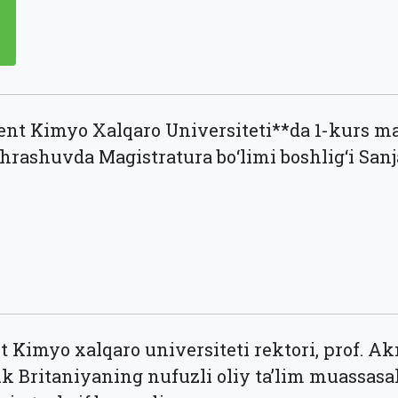
ent Kimyo Xalqaro Universiteti**da 1-kurs m
chrashuvda Magistratura bo‘limi boshlig‘i Sa
 Kimyo xalqaro universiteti rektori, prof. A
k Britaniyaning nufuzli oliy ta’lim muassasal