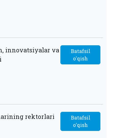
, innovatsiyalar va
Batafsil
i
o'qish
arining rektorlari
Batafsil
o'qish