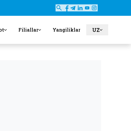
UZ
ot
Filiallar
Yangiliklar
en
ru