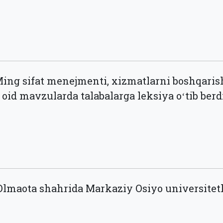
ng sifat menejmenti, xizmatlarni boshqarish
id mavzularda talabalarga leksiya oʻtib berd
lmaota shahrida Markaziy Osiyo universitetl