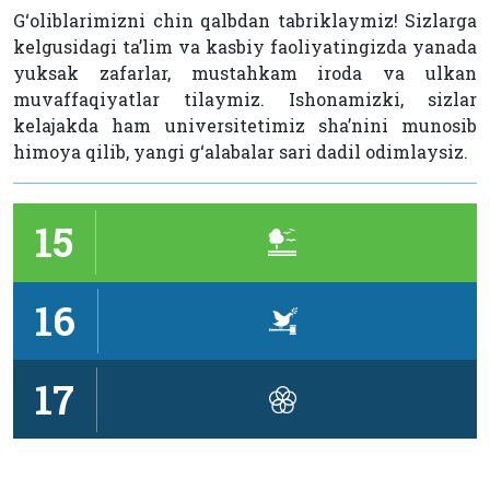
G‘oliblarimizni chin qalbdan tabriklaymiz! Sizlarga
kelgusidagi ta’lim va kasbiy faoliyatingizda yanada
yuksak zafarlar, mustahkam iroda va ulkan
muvaffaqiyatlar tilaymiz. Ishonamizki, sizlar
kelajakda ham universitetimiz sha’nini munosib
himoya qilib, yangi g‘alabalar sari dadil odimlaysiz.
15
16
17