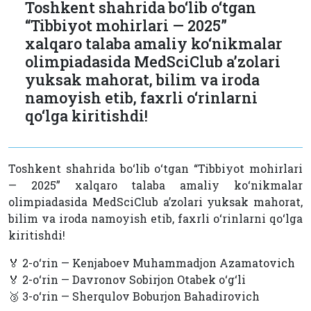
Toshkent shahrida bo‘lib o‘tgan
“Tibbiyot mohirlari — 2025”
xalqaro talaba amaliy ko‘nikmalar
olimpiadasida MedSciClub a’zolari
yuksak mahorat, bilim va iroda
namoyish etib, faxrli o‘rinlarni
qo‘lga kiritishdi!
Toshkent shahrida bo‘lib o‘tgan “Tibbiyot mohirlari
— 2025” xalqaro talaba amaliy ko‘nikmalar
olimpiadasida MedSciClub a’zolari yuksak mahorat,
bilim va iroda namoyish etib, faxrli o‘rinlarni qo‘lga
kiritishdi!
🏅 2-o‘rin — Kenjaboev Muhammadjon Azamatovich
🏅 2-o‘rin — Davronov Sobirjon Otabek o‘g‘li
🥉 3-o‘rin — Sherqulov Boburjon Bahadirovich