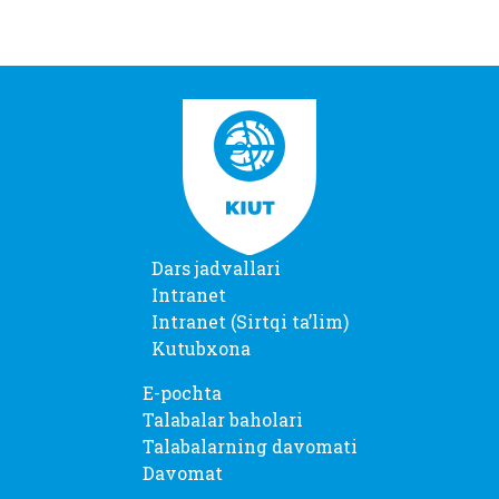
Dars jadvallari
Intranet
Intranet (Sirtqi taʼlim)
Kutubxona
E-pochta
Talabalar baholari
Talabalarning davomati
Davomat