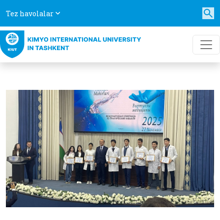
Tez havolalar