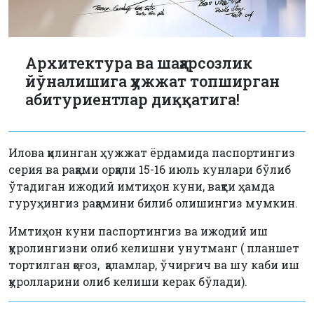
Архитектура ва шаҳарсозлик
йўналишига ҳужжат топширган
абитуриентлар диққатига!
Илова қилинган ҳужжат ёрдамида паспортингиз
серия ва рақами орқали 15-16 июль кунлари бўлиб
ўтадиган ижодий имтиҳон куни, вақти ҳамда
гуруҳингиз рақамини билиб олишингиз мумкин.
Имтиҳон куни паспортингиз ва ижодий иш
қуролингизни олиб келишни унутманг ( планшет
тортилган қоғоз, қаламлар, ўчирғич ва шу каби иш
қуролларини олиб келиши керак бўлади).