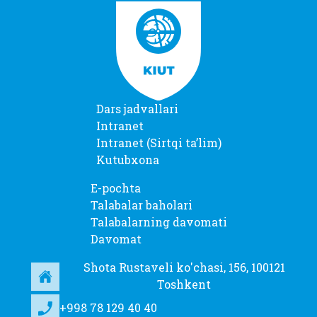
Dars jadvallari
Intranet
Intranet (Sirtqi taʼlim)
Kutubxona
E-pochta
Talabalar baholari
Talabalarning davomati
Davomat
Shota Rustaveli ko'chasi, 156, 100121
Toshkent
+998 78 129 40 40