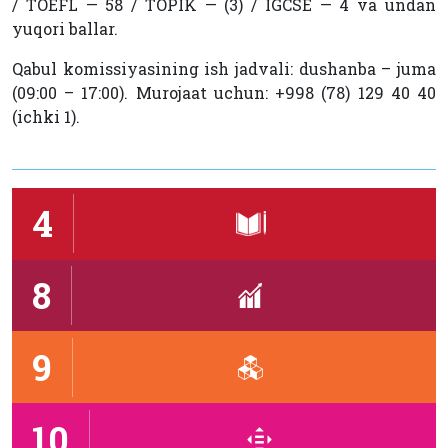
/ TOEFL — 58 / TOPIK — (3) / IGCSE — 4 va undan
yuqori ballar.
Qabul komissiyasining ish jadvali: dushanba – juma
(09:00 – 17:00). Murojaat uchun: +998 (78) 129 40 40
(ichki 1).
4
8
9
10