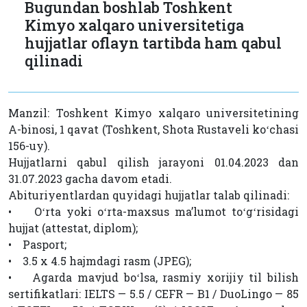
Bugundan boshlab Toshkent
Kimyo xalqaro universitetiga
hujjatlar oflayn tartibda ham qabul
qilinadi
Manzil: Toshkent Kimyo xalqaro universitetining
A-binosi, 1 qavat (Toshkent, Shota Rustaveli koʻchasi
156-uy).
Hujjatlarni qabul qilish jarayoni 01.04.2023 dan
31.07.2023 gacha davom etadi.
Abituriyentlardan quyidagi hujjatlar talab qilinadi:
• Oʻrta yoki oʻrta-maxsus maʼlumot toʻgʻrisidagi
hujjat (attestat, diplom);
• Pasport;
• 3.5 x 4.5 hajmdagi rasm (JPEG);
• Agarda mavjud boʻlsa, rasmiy хorijiy til bilish
sertifikatlari: IELTS — 5.5 / CEFR — B1 / DuoLingo — 85