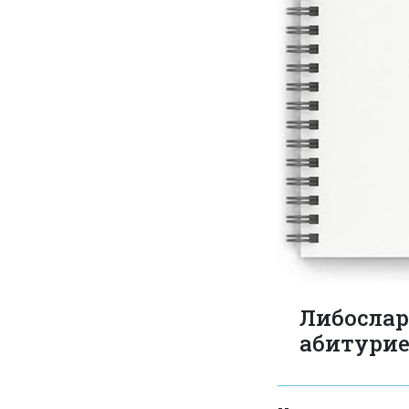
Либослар
абитурие