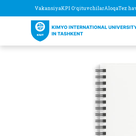
Vakansiya
KPI Oʻqituvchilar
Aloqa
Tez ha