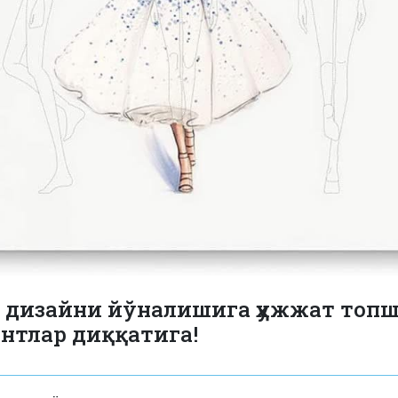
 дизайни йўналишига ҳужжат топ
нтлар диққатига!