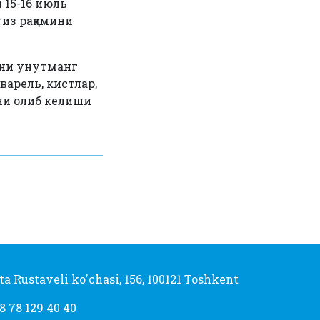
 15-16 июль
гиз рақамини
шни унутманг
варель, кистлар,
ини олиб келиши
ta Rustaveli ko'chasi, 156, 100121 Toshkent
8 78 129 40 40