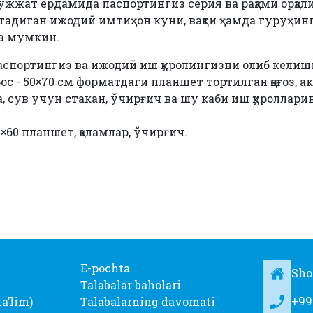
ужжат ёрдамида паспортингиз серия ва рақами орқали
тадиган ижодий имтиҳон куни, вақти ҳамда гуруҳин
з мумкин.
аспортингиз ва ижодий иш қуролингизни олиб кели
с - 50×70 см форматдаги планшет тортилган қоғоз, ак
а, сув учун стакан, ўчирғич ва шу каби иш қуроллар
×60 планшет, қаламлар, ўчирғич.
E-pochta
Sho
Talabalar baholari
+99
taʼlim)
Talabalarning davomati