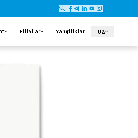
UZ
ot
Filiallar
Yangiliklar
en
ru