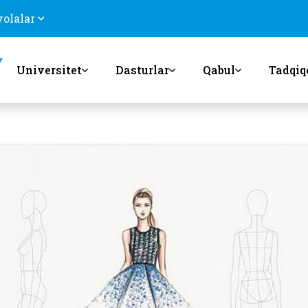
volalar
Universitet
Dasturlar
Qabul
Tadqiq