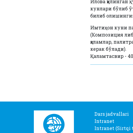
Илова қилинган ҳ
кунлари бўлиб ў
билиб олишинги
Имтиҳон куни п
(Композиция либо
қаламлар, палитр
керак бўлади).
Қаламтасвир - 40
Dars jadvallari
Intranet
Intranet (Sirtqi 