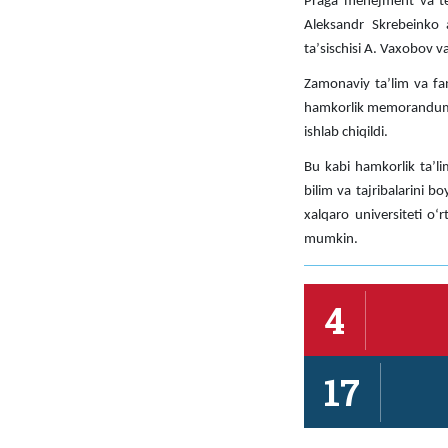
Praga menejment va tex
Aleksandr Skrebeinko a
taʼsischisi A. Vaxobov v
Zamonaviy taʼlim va f
hamkorlik memorandumi im
ishlab chiqildi.
Bu kabi hamkorlik taʼlim
bilim va tajribalarini 
xalqaro universiteti oʻ
mumkin.
4
17