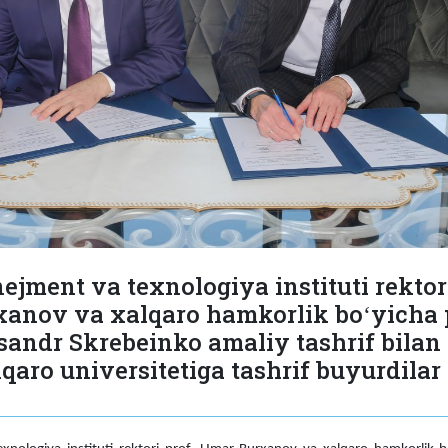
jment va texnologiya instituti rektori
anov va xalqaro hamkorlik boʻyicha 
ksandr Skrebeinko amaliy tashrif bila
aro universitetiga tashrif buyurdilar