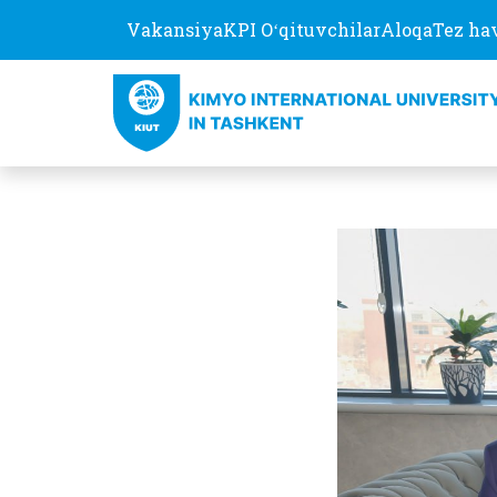
Vakansiya
KPI Oʻqituvchilar
Aloqa
Tez ha