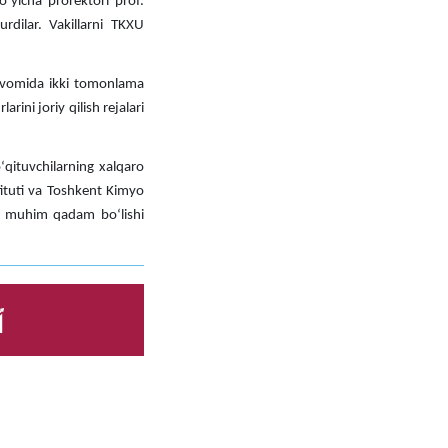
ʻyicha prorektori prof.
rdilar. Vakillarni TKXU
avomida ikki tomonlama
ini joriy qilish rejalari
oʻqituvchilarning xalqaro
tituti va Toshkent Kimyo
hda muhim qadam boʻlishi