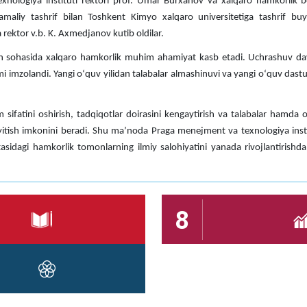
nologiya instituti rektori prof. Umar Burxanov va xalqaro hamkorlik bo
maliy tashrif bilan Toshkent Kimyo xalqaro universitetiga tashrif buyu
a rektor v.b. K. Axmedjanov kutib oldilar.
an sohasida xalqaro hamkorlik muhim ahamiyat kasb etadi. Uchrashuv d
zolandi. Yangi oʻquv yilidan talabalar almashinuvi va yangi oʻquv dasturlar
 sifatini oshirish, tadqiqotlar doirasini kengaytirish va talabalar hamda 
boyitish imkonini beradi. Shu maʼnoda Praga menejment va texnologiya ins
rtasidagi hamkorlik tomonlarning ilmiy salohiyatini yanada rivojlantiris
8