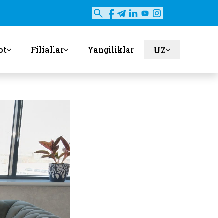
UZ
ot
Filiallar
Yangiliklar
en
ru