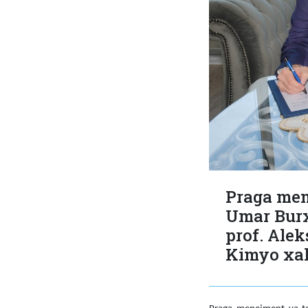
Praga mene
Umar Burx
prof. Ale
Kimyo xalq