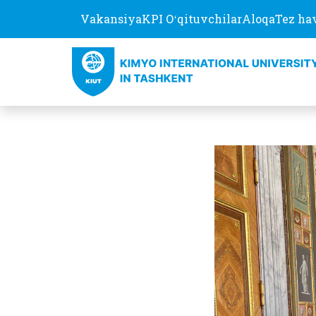
Vakansiya
KPI Oʻqituvchilar
Aloqa
Tez ha