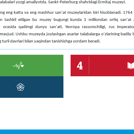
talabalari yozgi amaliyotda. Sankt-Peterburg shahridagi Ermitaj muzeyi.
ng eng katta va eng mashhur sanʼat muzeylaridan biri hisoblanadi. 1764 y
n tashkil etilgan bu muzey bugungi kunda 3 milliondan ortiq sanʼat as
 orasida qadimgi dunyo sanʼati, Yevropa rassomchiligi, rus imperatorl
avjud. Ushbu muzeyda joylashgan asarlar talabalarga oʻzlarining badiiy bi
ng turli davrlari bilan yaqindan tanishishga yordam beradi.
4