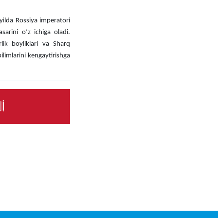
ilda Rossiya imperatori
arini oʻz ichiga oladi.
ik boyliklari va Sharq
limlarini kengaytirishga