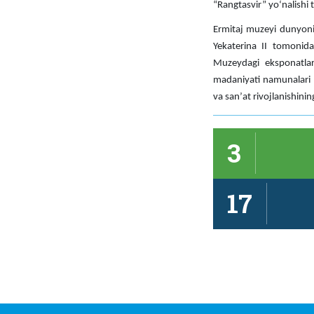
“Rangtasvir” yoʻnalishi 
Ermitaj muzeyi dunyoni
Yekaterina II tomonida
Muzeydagi eksponatlar
madaniyati namunalari m
va sanʼat rivojlanishini
3
17