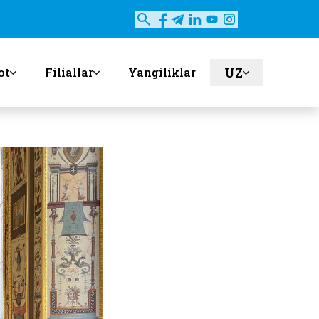
UZ
ot
Filiallar
Yangiliklar
en
ru