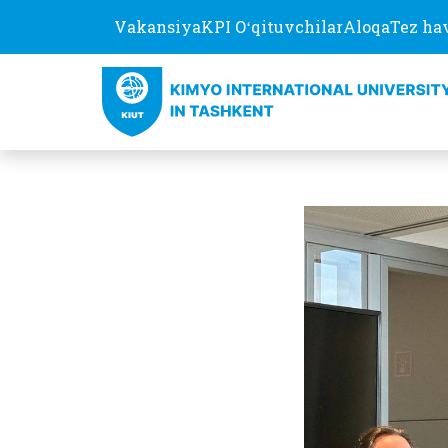
Vakansiya
KPI Oʻqituvchilar
Aloqa
Tez ha