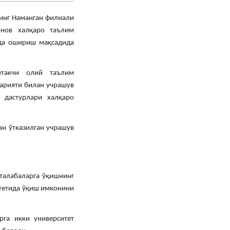
нинг Наманган филиали
онов халқаро таълим
ада ошириш мақсадида
етакчи олий таълим
барияти билан учрашув
 дастурлари халқаро
н ўтказилган учрашув
 талабаларга ўқишнинг
итетида ўқиш имконини
рга икки университет