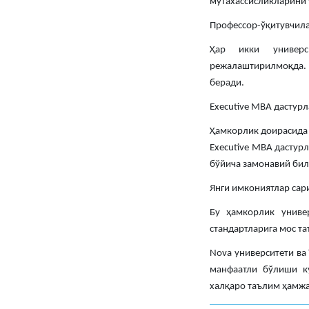
мутахассисликларини 
Профессор-ўқитувчила
Ҳар икки универс
режалаштирилмоқда. 
беради.
Executive MBA дастурл
Ҳамкорлик доирасида 
Executive MBA дастур
бўйича замонавий би
Янги имкониятлар сар
Бу ҳамкорлик униве
стандартларига мос т
Nova университети ва
манфаатли бўлиши к
халқаро таълим ҳамжа