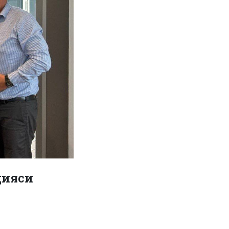
цияси