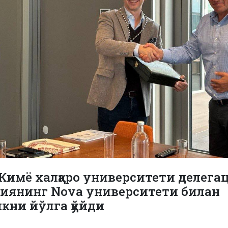
Кимё халқаро университети делега
иянинг Nova университети билан
кни йўлга қўйди