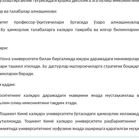
ўзлаштирганлик тўғрисидаги қўшма дипломга эга бўлиш имкониятини
р ва талабалар алмашинуви:
итет профессор-ўқитувчилари ўртасида ўзаро алмашинувл
Бу ҳамкорлик талабаларга халқаро тажриба ва илғор билимларн
ари:
Nova университети билан биргаликда юқори даражадаги менежерлар
лари ташкил этилади. Бу дастурлар иштирокчиларга стратегик бошқар
лимларни беради.
и қадам:
рситетнинг халқаро даражадаги мавқеини янада мустаҳкамлаш в
аълим олиш имкониятини тақдим этади.
 Тошкент Кимё халқаро университети ўртасидаги ҳамкорлик келажакд
утилмоқда. Тошкент Кимё халқаро университети раҳбариятининг 
миятида университетнинг нуфузини янада оширишга қаратилган муҳ