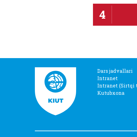
4
Dars jadvallari
Intranet
Intranet (Sirtqi 
Kutubxona