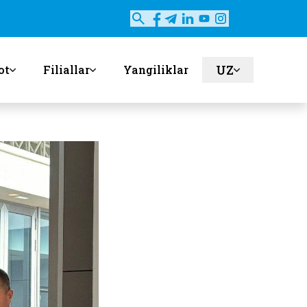
UZ
ot
Filiallar
Yangiliklar
en
ru