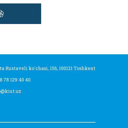
ta Rustaveli ko'chasi, 156, 100121 Toshkent
8 78 129 40 40
o@kiut.uz