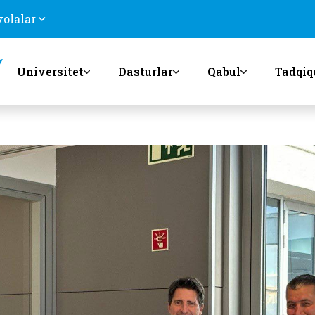
volalar
Universitet
Dasturlar
Qabul
Tadqiq