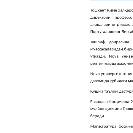
Тошкент Кимё халқаро
директори, професс
алоқаларини ривожла
Португалиянинг Лисса
Ташриф доирасида д
муассасаларидан бири
ўтказди. Nova унив
рейтингларда жаҳоннин
Nova университетини
давомида қуйидаги ма
Қўшма таълим дастур
Бакалавр босқичида 2
муайян қисмини Тошке
беради.
Магистратура босқич