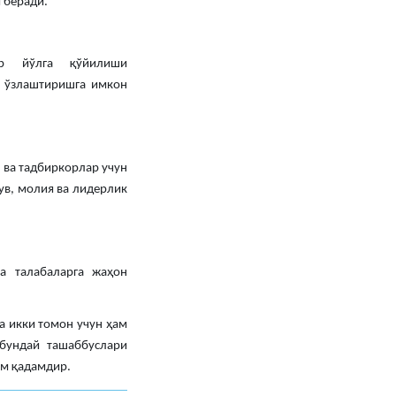
 беради.
ар йўлга қўйилиши
и ўзлаштиришга имкон
 ва тадбиркорлар учун
ув, молия ва лидерлик
а талабаларга жаҳон
а икки томон учун ҳам
бундай ташаббуслари
им қадамдир.