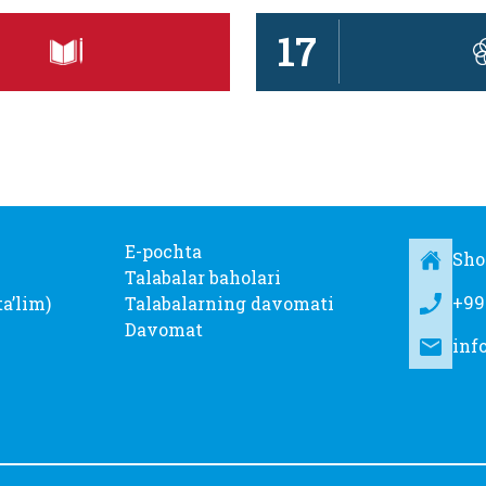
17
E-pochta
Sho
Talabalar baholari
+99
taʼlim)
Talabalarning davomati
Davomat
inf