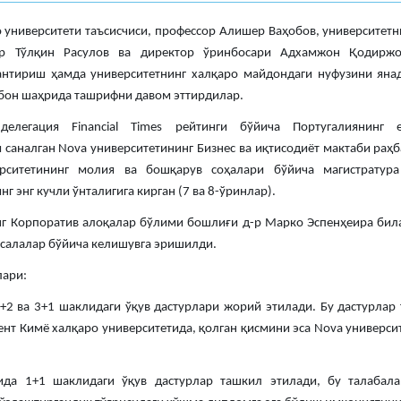
 университети таъсисчиси, профессор Алишер Ваҳобов, университет
ор Тўлқин Расулов ва директор ўринбосари Адхамжон Қодирж
нтириш ҳамда университетнинг халқаро майдондаги нуфузини ян
бон шаҳрида ташрифни давом эттирдилар.
елегация Financial Times рейтинги бўйича Португалиянинг 
 саналган Nova университетининг Бизнес ва иқтисодиёт мактаби раҳ
ерситетининг молия ва бошқарув соҳалари бўйича магистратура
г энг кучли ўнталигига кирган (7 ва 8-ўринлар).
нг Корпоратив алоқалар бўлими бошлиғи д-р Марко Эспенҳеира била
салалар бўйича келишувга эришилди.
лари:
+2 ва 3+1 шаклидаги ўқув дастурлари жорий этилади. Бу дастурлар
нт Кимё халқаро университетида, қолган қисмини эса Nova универс
ида 1+1 шаклидаги ўқув дастурлар ташкил этилади, бу талабала