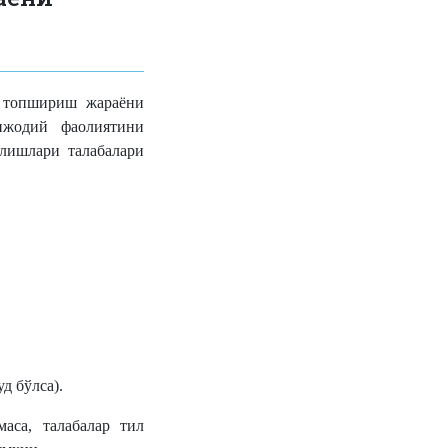
и топшириш жараёни
ижодий фаолиятини
алишлари талабалари
д бўлса).
аса, талабалар тил