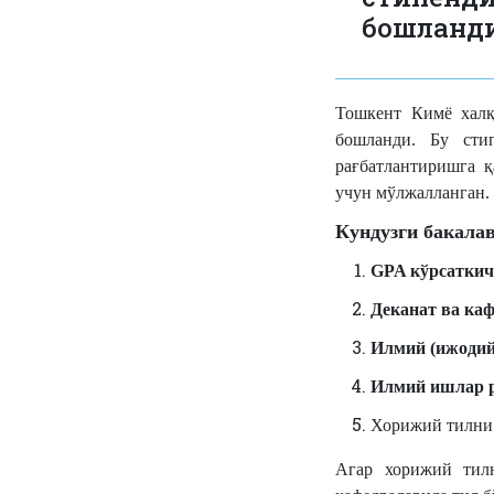
бошланд
Тошкент Кимё
х
ал
бошланди. Бу сти
рағбатлантиришга қ
учун мўлжалланган.
Кундузги бакала
GPA кўрсатки
Деканат ва ка
Илмий (ижодий
Илмий ишлар 
Хорижий тилни 
Агар хорижий тилн