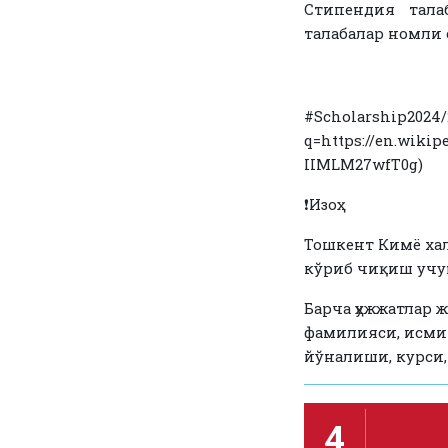
Стипендия тала
талабалар номли 
#Scholarship2024/2
q=https://en.wik
IIMLM27wfT0g)
❗️Изоҳ:
Тошкент Кимё ха
кўриб чиқиш учун
Барча ҳужжатлар 
фамилияси, исми 
йўналиши, курси,
4