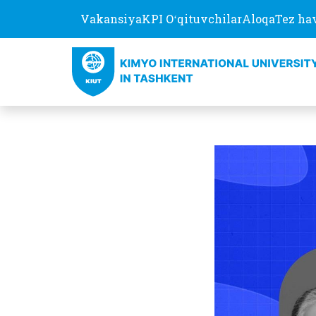
Vakansiya
KPI Oʻqituvchilar
Aloqa
Tez ha