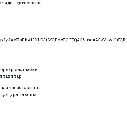
нтида қатнашган
j_vepJyJAxUaFhAIHfLGJ1MQFnoECCEQAQ&usg=AOvVaw19tIQlb
орлар дастлабки
иладилар.
вада талабгорнинг
стратура таълим