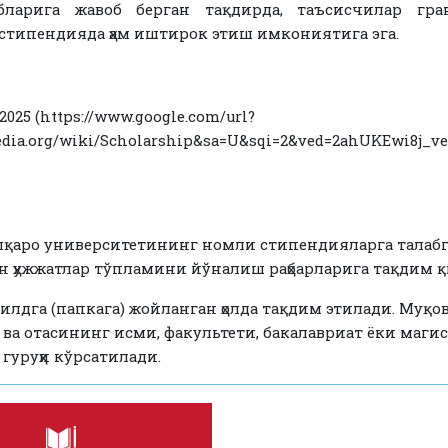
бларига жавоб берган тақдирда, таъсисчилар гра
стипендияда ҳам иштирок этиш имкониятига эга.
025 (https://www.google.com/url?
ipedia.org/wiki/Scholarship&sa=U&sqi=2&ved=2ahUKEwi8
лқаро университетининг номли стипендияларга талабг
 ҳужжатлар тўпламини йўналиш раҳбарларига тақдим қ
жилдга (папкага) жойланган ҳолда тақдим этилади. Муқо
ва отасининг исми, факультети, бакалавриат ёки маги
 гуруҳи кўрсатилади.