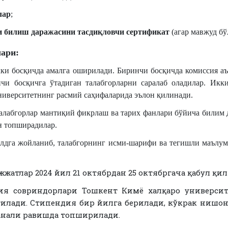
лар
;
 билиш даражасини тасдиқловчи сертификат
(агар мавжуд бў
ари:
ки босқичда амалга оширилади. Биринчи босқичда комиссия а
чи босқичга ўтадиган талабгорларни саралаб оладилар. Икк
университетнинг расмий саҳифаларида эълон қилинади.
алабгорлар мантиқий фикрлаш ва тарих фанлари бўйича билим
н топширадилар.
лдга жойланиб, талабгорнинг исми-шарифи ва тегишли маълу
ужжатлар 2024 йил 21 октябрдан 25 октябргача қабул қи
ия совриндорлари Тошкент Кимё халқаро университ
илади. Стипендия бир йилга берилади, кўкрак нишон
танали равишда топширилади.