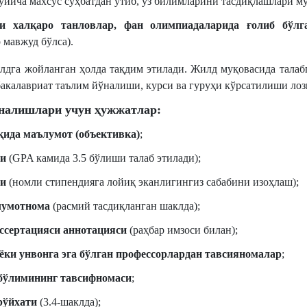
ўйича махсус суҳбатдан ўтиб, ўз билимларини тасдиқлашлари м
ки халқаро танловлар, фан олимпиадаларида ғолиб бўлг
 мавжуд бўлса).
лдга жойланган ҳолда тақдим этилади. Жилд муқовасида талаб
бакалавриат таълим йўналиши, курси ва гуруҳи кўрсатилиши лоз
налишлари учун ҳужжатлар:
қида маълумот (объективка)
;
чи
(GPA камида 3.5 бўлиши талаб этилади);
ти
(номли стипендияга лойиқ эканлигингиз сабабини изоҳлаш);
лумотнома
(расмий тасдиқланган шаклда);
ссертацияси аннотацияси
(раҳбар имзоси билан);
ёки унвонга эга бўлган профессорлардан тавсияномалар
;
бўлимининг тавсифномаси
;
рўйхати
(3.4-шаклда);