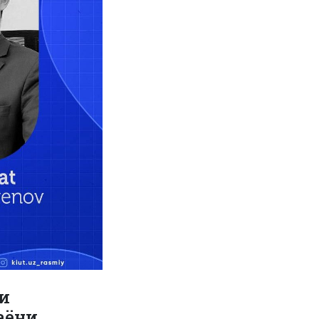
и
аёни