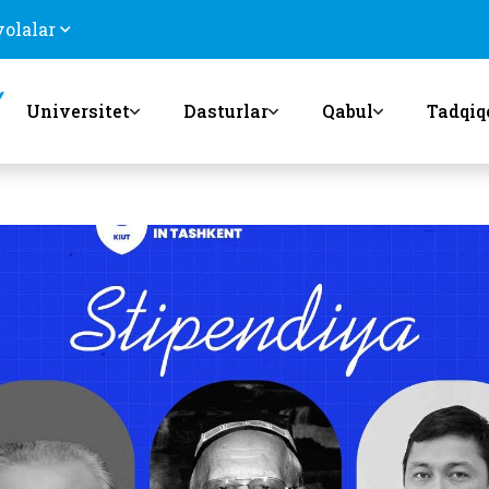
volalar
Universitet
Dasturlar
Qabul
Tadqiq