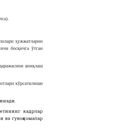
лса).
ъзолари ҳужжатларни
инчи босқичга ўтган
 даражасини аниқлаш
мотлари кўрсатилиши
линади.
етининг кадрлар
и ва гувоҳномалар