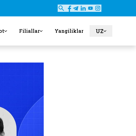
UZ
ot
Filiallar
Yangiliklar
en
ru