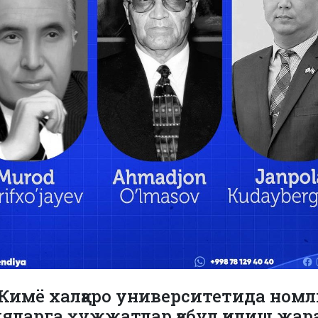
Кимё халқаро университетида номл
яларга ҳужжатлар қабул қилиш жар