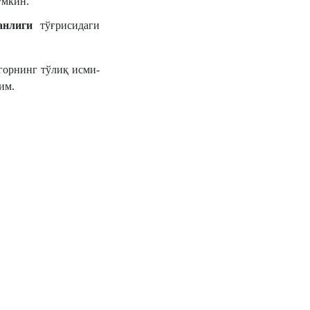
умкин.
анлиги
тўғрисидаги
горнинг тўлиқ исми-
им.