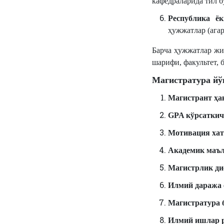
кафедраларида тил б
Республика ё
ҳужжатлар (агар
Барча ҳужжатлар жи
шарифи, факультет, 
Магистратура йў
Магистрант ҳа
GPA кўрсатки
Мотивация ха
Академик маъ
Магистрлик ди
Илмий даража 
Магистратура 
Илмий ишлар 