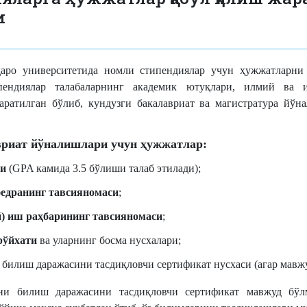
и
қаро
у
ниверситетида номли стипендиялар учун ҳужжатларн
пендиялар талабаларнинг академик ютуқлари, илмий ва 
аратилган бўлиб, кундузги бакалавриат ва магистратура йўн
вриат йўналишлари учун ҳужжатлар:
чи
(GPA камида 3.5 бўлиши талаб этилади);
федранинг тавсияномаси
;
) иш раҳбарининг тавсияномаси
;
рўйхати
ва уларнинг босма нусхалари;
билиш даражасини тасдиқловчи сертификат нусхаси (агар мавжу
и билиш даражасини тасдиқловчи сертификат мавжуд бўлм