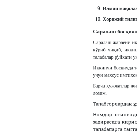
Илмий мақола
Хорижий тилни
Саралаш босқичл
Саралаш жараёни ик
кўриб чиқиб, иккин
талабалар рўйхати 
Иккинчи босқичда т
учун махсус имтиҳо
Барча ҳужжатлар жи
лозим.
Талабгорлардан ҳ
Номдор стипенд
захирасига кирит
талабаларга тан