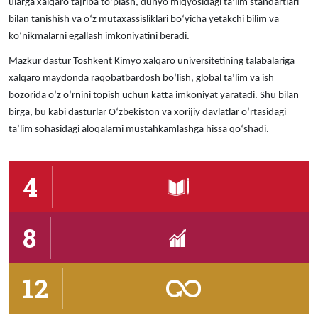
ularga xalqaro tajriba toʻplash, dunyo miqyosidagi taʼlim standartlari
bilan tanishish va oʻz mutaxassisliklari boʻyicha yetakchi bilim va
koʻnikmalarni egallash imkoniyatini beradi.
Mazkur dastur Toshkent Kimyo xalqaro universitetining talabalariga
xalqaro maydonda raqobatbardosh boʻlish, global taʼlim va ish
bozorida oʻz oʻrnini topish uchun katta imkoniyat yaratadi. Shu bilan
birga, bu kabi dasturlar Oʻzbekiston va xorijiy davlatlar oʻrtasidagi
taʼlim sohasidagi aloqalarni mustahkamlashga hissa qoʻshadi.
4
8
12