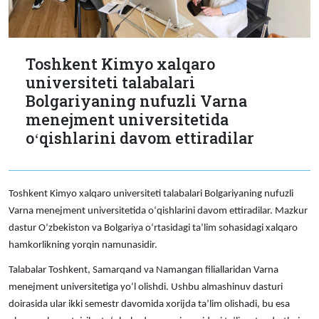
Toshkent Kimyo xalqaro
universiteti talabalari
Bolgariyaning nufuzli Varna
menejment universitetida
oʻqishlarini davom ettiradilar
Toshkent Kimyo xalqaro universiteti talabalari Bolgariyaning nufuzli
Varna menejment universitetida oʻqishlarini davom ettiradilar. Mazkur
dastur Oʻzbekiston va Bolgariya oʻrtasidagi taʼlim sohasidagi xalqaro
hamkorlikning yorqin namunasidir.
Talabalar Toshkent, Samarqand va Namangan filiallaridan Varna
menejment universitetiga yoʻl olishdi. Ushbu almashinuv dasturi
doirasida ular ikki semestr davomida xorijda taʼlim olishadi, bu esa