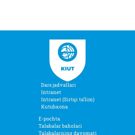
Dars jadvallari
Intranet
Intranet (Sirtqi taʼlim)
Kutubxona
E-pochta
Talabalar baholari
Talabalarning davomati