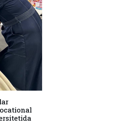
lar
Vocational
rsitetida