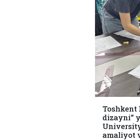
Toshkent 
dizayni” y
Universit
amaliyot v