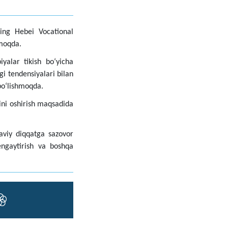
ning Hebei Vocational
hmoqda.
yalar tikish boʻyicha
i tendensiyalari bilan
 boʻlishmoqda.
ini oshirish maqsadida
aviy diqqatga sazovor
engaytirish va boshqa