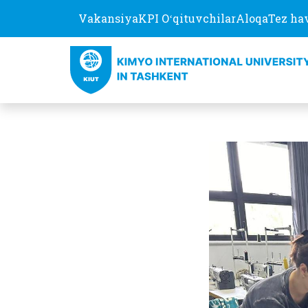
Vakansiya
KPI Oʻqituvchilar
Aloqa
Tez ha