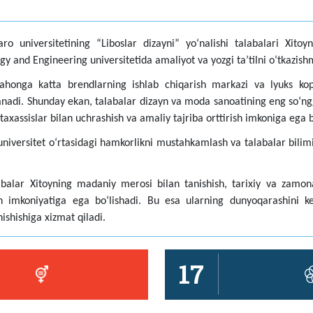
ro universitetining “Liboslar dizayni” yoʻnalishi talabalari Xitoy
gy and Engineering universitetida amaliyot va yozgi taʼtilni oʻtkazis
jahonga katta brendlarning ishlab chiqarish markazi va lyuks kopi
anadi. Shunday ekan, talabalar dizayn va moda sanoatining eng soʻngg
taxassislar bilan uchrashish va amaliy tajriba orttirish imkoniga ega
universitet oʻrtasidagi hamkorlikni mustahkamlash va talabalar bilim
abalar Xitoyning madaniy merosi bilan tanishish, tarixiy va zamon
lish imkoniyatiga ega boʻlishadi. Bu esa ularning dunyoqarashini k
ishishiga xizmat qiladi.
17