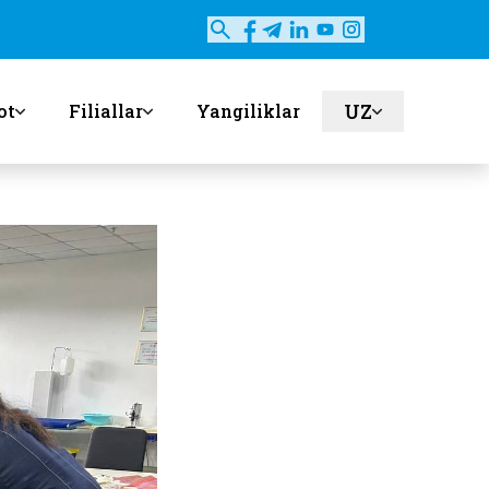
UZ
ot
Filiallar
Yangiliklar
en
ru