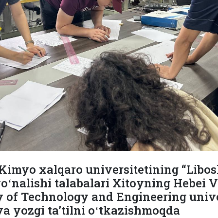
Kimyo xalqaro universitetining “Libos
oʻnalishi talabalari Xitoyning Hebei 
y of Technology and Engineering unive
a yozgi taʼtilni oʻtkazishmoqda