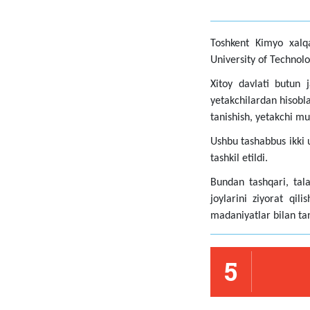
Toshkent Kimyo xalqa
University of Technolo
Xitoy davlati butun 
yetakchilardan hisobl
tanishish, yetakchi mu
Ushbu tashabbus ikki 
tashkil etildi.
Bundan tashqari, tal
joylarini ziyorat qi
madaniyatlar bilan tan
5