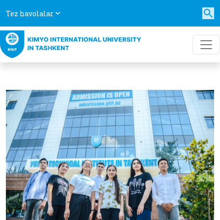
Tez havolalar