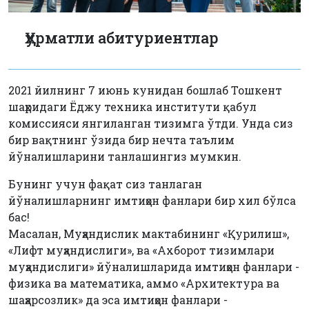
Ҳурматли абитуриентлар
2021 йилнинг 7 июнь кунидан бошлаб Тошкент
шаҳридаги Ёджу техника институти қабул
комиссияси янгиланган тизимга ўтди. Унда сиз
бир вақтнинг ўзида бир нечта таълим
йўналишларини танлашингиз мумкин.
Бунинг учун фақат сиз танлаган
йўналишларнинг имтиҳон фанлари бир хил бўлса
бас!
Масалан, Муҳандислик мактабининг «Қурилиш»,
«Лифт муҳандислиги», ва «Ахборот тизимлари
муҳандислиги» йўналишларида имтиҳон фанлари -
физика ва математика, аммо «Архитектура ва
шаҳарсозлик» да эса имтиҳон фанлари -