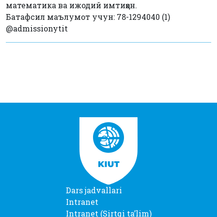
математика ва ижодий имтиҳон.
Батафсил маълумот учун: 78-1294040 (1)
@admissionytit
Dars jadvallari
Intranet
Intranet (Sirtqi taʼlim)