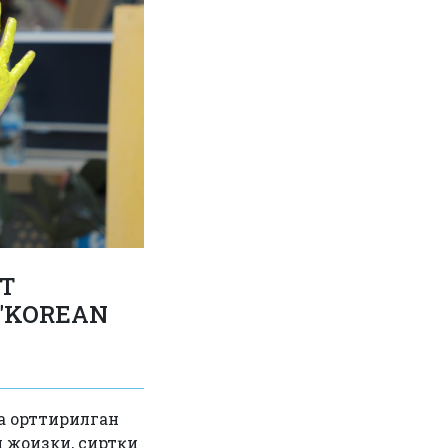
Т
"KOREAN
да орттирилган
 жоизки, сиртқи