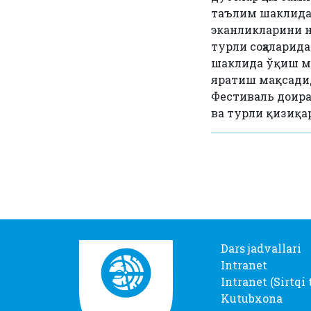
таълим шаклида 
эканликларини 
турли соҳаларид
шаклида ўқиш му
яратиш мақсадид
Фестиваль доира
ва турли қизиқа
Dars jadvallari
Intranet
Intranet (Sirtqi 
Kutubxona