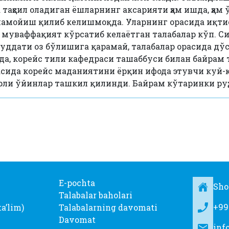
таҳсил оладиган ёшларнинг аксарияти ҳам ишда, ҳам
намойиш қилиб келишмоқда. Уларнинг орасида иқт
а муваффақият кўрсатиб келаётган талабалар кўп. С
ддати оз бўлишига қарамай, талабалар орасида дўс
а, корейс тили кафедраси ташаббуси билан байрам
сида корейс маданиятини ёрқин ифода этувчи куй-
рли ўйинлар ташкил қилинди. Байрам кўтаринки ру
E-pochta
Sho
Talabalar baholari
+99
taʼlim)
Talabalarning davomati
Davomat
inf