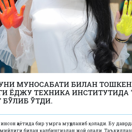
УНИ МУНОСАБАТИ БИЛАН ТОШКЕН
ГИ ЁДЖУ ТЕХНИКА ИНСТИТУТИДА 
" БЎЛИБ ЎТДИ.
инсон ҳаётида бир умрга муҳрланиб қолади. Бу давр
имийлиги билан қалбингиздан жой олади. Таъкидлаш