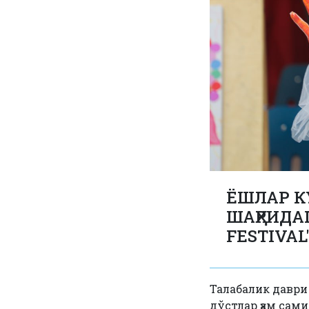
ЁШЛАР К
ШАҲРИДА
FESTIVAL
Талабалик даври 
дўстлар ҳам сам