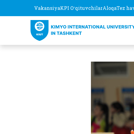
Vakansiya
KPI Oʻqituvchilar
Aloqa
Tez ha