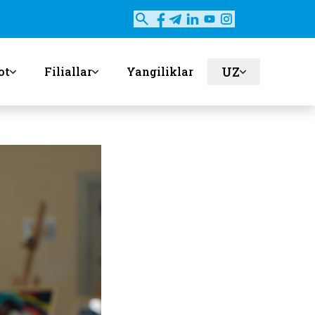
UZ
ot
Filiallar
Yangiliklar
en
ru