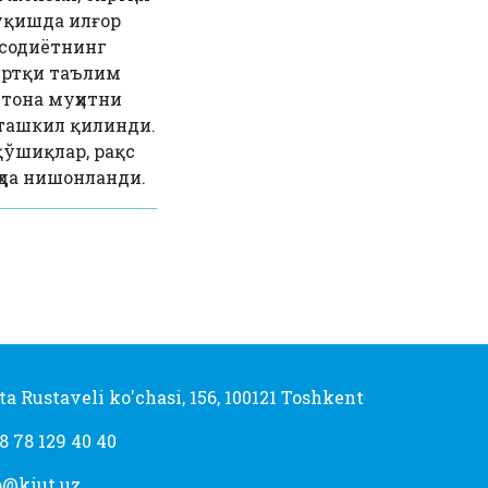
 ўқишда илғор
исодиётнинг
иртқи таълим
тона муҳитни
 ташкил қилинди.
қўшиқлар, рақс
ҳда нишонланди.
ta Rustaveli ko'chasi, 156, 100121 Toshkent
8 78 129 40 40
o@kiut.uz