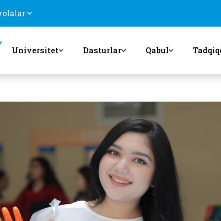
volalar
Universitet
Dasturlar
Qabul
Tadqiq