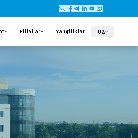
UZ
ot
Filiallar
Yangiliklar
en
ru