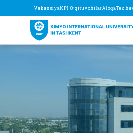
Vakansiya
KPI Oʻqituvchilar
Aloqa
Tez ha