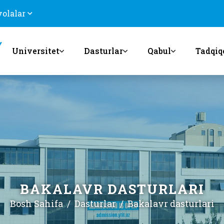
volalar
Universitet
Dasturlar
Qabul
Tadqiq
BAKALAVR DASTURLARI
Bosh Sahifa
Dasturlar
Bakalavr dasturlari