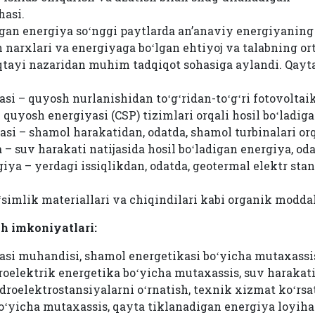
hasi.
gan energiya soʻnggi paytlarda an’anaviy energiyanin
n narxlari va energiyaga boʻlgan ehtiyoj va talabning or
qtayi nazaridan muhim tadqiqot sohasiga aylandi. Qayt
i – quyosh nurlanishidan toʻgʻridan-toʻgʻri fotovoltaik 
quyosh energiyasi (CSP) tizimlari orqali hosil boʻladig
si – shamol harakatidan, odatda, shamol turbinalari orq
– suv harakati natijasida hosil boʻladigan energiya, odat
ya – yerdagi issiqlikdan, odatda, geotermal elektr stant
ʻsimlik materiallari va chiqindilari kabi organik modda
sh imkoniyatlari:
si muhandisi, shamol energetikasi boʻyicha mutaxassis
roelektrik energetika boʻyicha mutaxassis, suv harakati
droelektrostansiyalarni oʻrnatish, texnik xizmat koʻrsat
oʻyicha mutaxassis, qayta tiklanadigan energiya loyihal