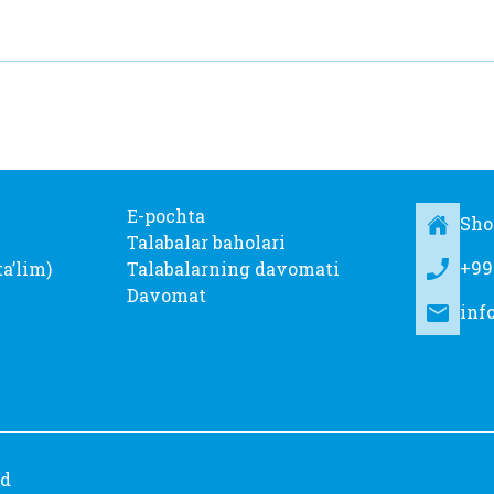
E-pochta
Sho
Talabalar baholari
+99
taʼlim)
Talabalarning davomati
Davomat
inf
ed