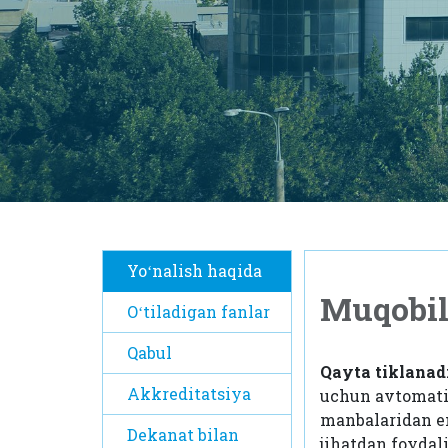
Yoʻnalish haqida
Muqobil
Oʻtiladigan fanlar
Qabul
Qayta tiklanad
Akkreditatsiya
uchun avtomati
manbalaridan en
Dekanat bilan
jihatdan foydal