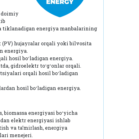
g doimiy
tib
a tiklanadigan energiya manbalarining
(PV) hujayralar orqali yoki bilvosita
an energiya.
ali hosil boʻladigan energiya.
da, gidroelektr toʻgʻonlar orqali.
siyalari orqali hosil boʻladigan
lardan hosil boʻladigan energiya.
, biomassa energiyasi boʻyicha
dan elektr energiyasi ishlab
ish va taʼmirlash, energiya
ari menejeri.