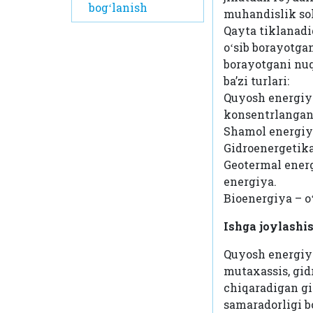
bogʻlanish
muhandislik so
Qayta tiklanadi
oʻsib borayotga
borayotgani nu
ba’zi turlari:
Quyosh energiyas
konsentrlangan 
Shamol energiya
Gidroenergetika 
Geotermal energi
energiya.
Bioenergiya – o
Ishga joylashi
Quyosh energiya
mutaxassis, gid
chiqaradigan gi
samaradorligi b