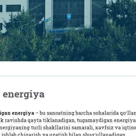
 energiya
igan energiya
– bu sanoatning barcha sohalarida qoʻllan
k ravishda qayta tiklanadigan, tugamaydigan energiya
ergiyaning turli shakllarini samarali, xavfsiz va iqtis
i ishlab chiqarish va uzatish bilan shugʻullanadigan