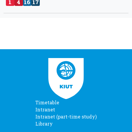
1
4
16
17
Timetable
Intranet
Intranet (part-time study)
Library