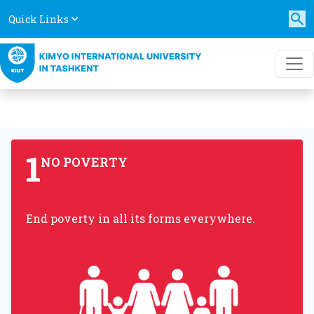
Quick Links
1
NO POVERTY
End poverty in all its forms everywhere.